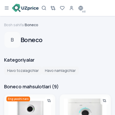
UZ
Bosh sahifa
/
Boneco
Boneco
B
Kategoriyalar
Havo tozalagichlar
Havo namlagichlar
Boneco mahsulotlari
(
9
)
Tozalagich-Havo namlagich Boneco W200
Havo tozalagich Boneco H300
Eng yaxshi narx