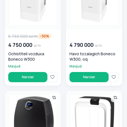
6 750 000
so'm
00 000 000
so'm
-
30
%
4 750 000
4 790 000
so'm
so'm
Ochistiteli vozduxa
Havo tozalagich Boneco
Boneco W300
W300, oq
Mavjud
Mavjud
Narxlar
Narxlar
Havo tozalagich Boneco Air-O-Swiss W2055D, qora
Havo tozalagich Boneco H700