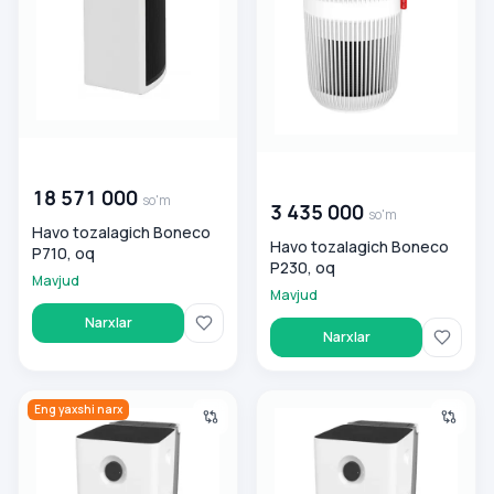
00 000 000
so'm
00 000 000
so'm
18 571 000
so'm
3 435 000
so'm
Havo tozalagich Boneco
Havo tozalagich Boneco
P710, oq
P230, oq
Mavjud
Mavjud
Narxlar
Narxlar
Ochistiteli vozduxa Boneco W300
Havo tozalagich Boneco W30
Eng yaxshi narx