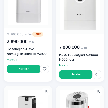
6 300 000
so'm
-
38
%
00 000 000
so'm
3 890 000
so'm
7 800 000
so'm
Tozalagich-Havo
namlagich Boneco W200
Havo tozalagich Boneco
H300, oq
Mavjud
Mavjud
Narxlar
Narxlar
Havo tozalagich Boneco P710, oq
Havo tozalagich Boneco P230