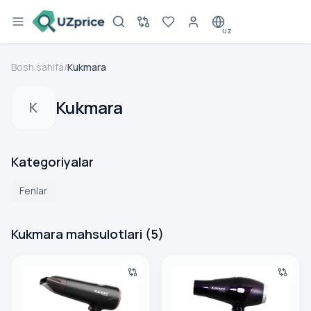
UZ
Bosh sahifa
/
Kukmara
Kukmara
K
Kategoriyalar
Fenlar
Kukmara mahsulotlari
(
5
)
Kukmara KEHD/1014 (E030) Feni
Kukmara KEHD/1001 (E013) Fen