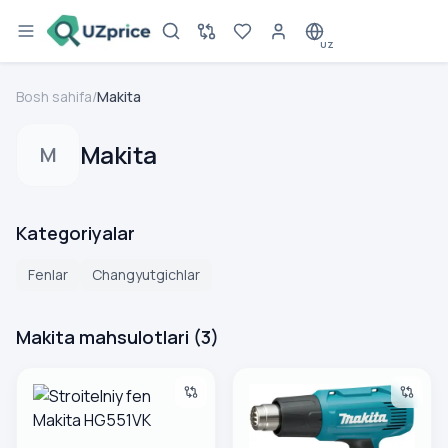
UZ
Bosh sahifa
/
Makita
Makita
M
Kategoriyalar
Fenlar
Changyutgichlar
Makita mahsulotlari
(
3
)
Stroitelniy fen Makita HG551VK
Stroitelniy fen Makita HG503