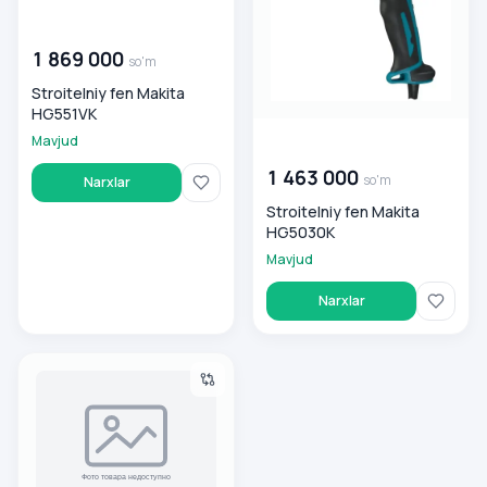
00 000 000
so'm
1 869 000
so'm
Stroitelniy fen Makita
HG551VK
Mavjud
00 000 000
so'm
1 463 000
so'm
Narxlar
Stroitelniy fen Makita
HG5030K
Mavjud
Narxlar
Changyutgich dlya suxoy i vlajnoy uborki Makita VC2012L