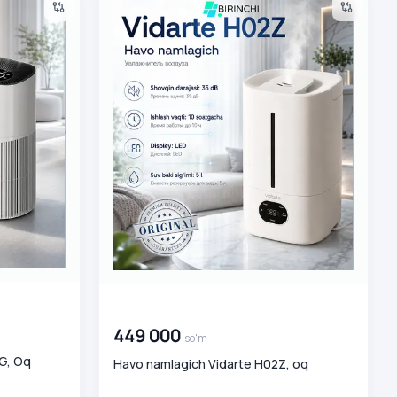
00 000 000
so'm
449 000
so'm
G, Oq
Havo namlagich Vidarte H02Z, oq