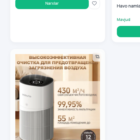
Narxlar
Havo namla
Mavjud
Havo tozalagich Dreame Vidarte AP01G, oq