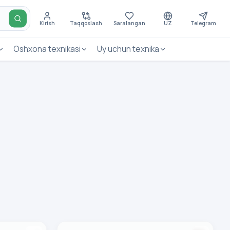
Kirish
Taqqoslash
Saralangan
UZ
Telegram
Oshxona texnikasi
Uy uchun texnika
G, Oq
Havo namlagich Vidarte H02Z, oq