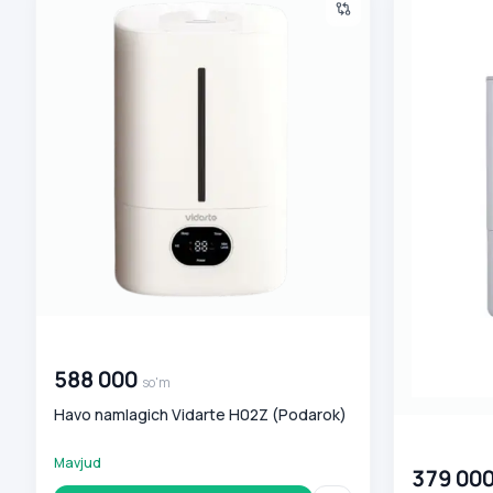
00 000 000
so'm
588 000
so'm
Havo namlagich Vidarte H02Z (Podarok)
00 000 00
Mavjud
379 00