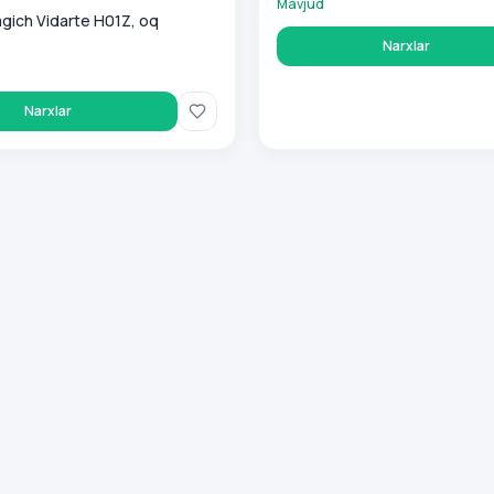
Mavjud
gich Vidarte H01Z, oq
Narxlar
Narxlar