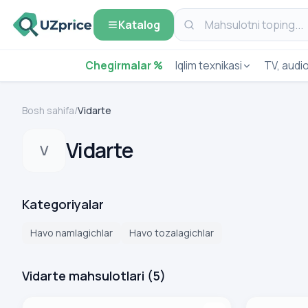
Katalog
Chegirmalar %
Iqlim texnikasi
TV, audi
Bosh sahifa
/
Vidarte
Vidarte
V
Kategoriyalar
Havo namlagichlar
Havo tozalagichlar
Vidarte mahsulotlari
(
5
)
Havo namlagich Vidarte H02Z (Podarok)
Havo namlagi