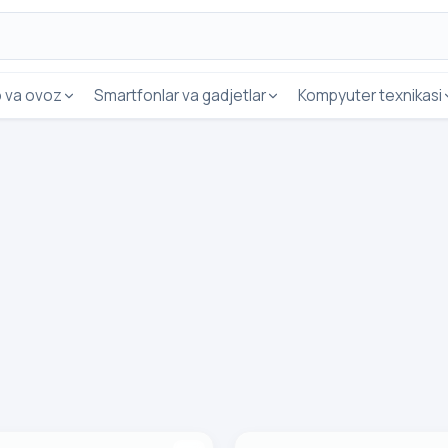
o va ovoz
Smartfonlar va gadjetlar
Kompyuter texnikasi
ch Vidarte H01Z, oq
Havo tozalagich Vidarte AP01