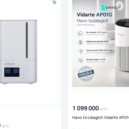
00 000 000
so'm
1 099 000
so'm
0
so'm
Havo tozalagich Vidarte AP01
0
so'm