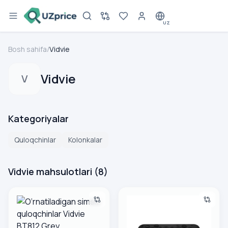
UZ
Bosh sahifa
/
Vidvie
Vidvie
V
Kategoriyalar
Quloqchinlar
Kolonkalar
Vidvie mahsulotlari
(
8
)
O‘rnatiladigan simsiz quloqchinlar Vidvie BT812 Grey
Vidvie SP902 Black Simsiz kol