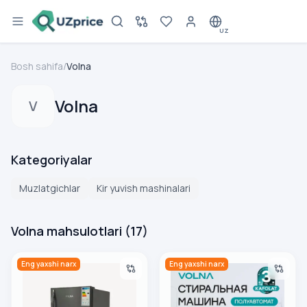
UZ
Bosh sahifa
/
Volna
Volna
V
Kategoriyalar
Muzlatgichlar
Kir yuvish mashinalari
Volna mahsulotlari
(
17
)
Muzlatgich Volna KD-230F, kulrang
Kir yuvish mashinasi Volna XP
Eng yaxshi narx
Eng yaxshi narx