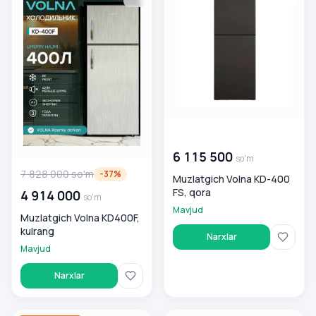
00 000 000
so'm
6 115 500
so'm
7 828 000
so'm
-
37
%
Muzlatgich Volna KD-400
FS, qora
4 914 000
so'm
Mavjud
Muzlatgich Volna KD400F,
kulrang
Narxlar
Mavjud
Narxlar