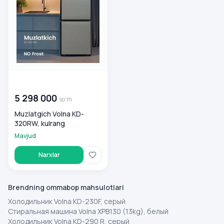
00 000 000
so'm
5 298 000
so'm
Muzlatgich Volna KD-
320RW, kulrang
Mavjud
Narxlar
Brendning ommabop mahsulotlari
Холодильник Volna KD-230F, серый
Стиральная машина Volna XPB130 (13kg), белый
Холодильник Volna KD-290 R, серый