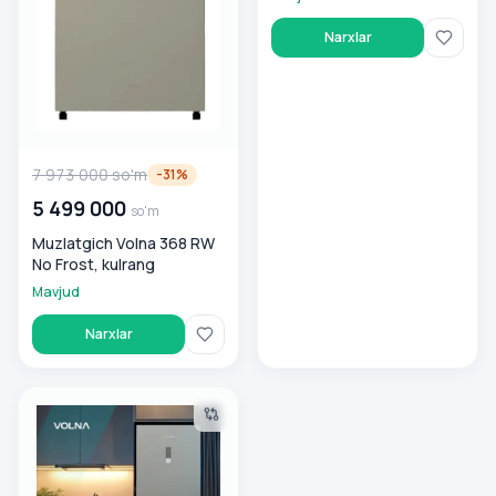
Narxlar
7 973 000
so'm
-
31
%
5 499 000
so'm
Muzlatgich Volna 368 RW
No Frost, kulrang
Mavjud
Narxlar
Muzlatgich Volna KD-320RW, kulrang