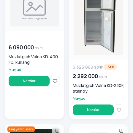
00 000 000
so'm
6 090 000
so'm
Muzlatgich Volna KD-400
FD, kulrang
3 323 000
so'm
-
31
%
Mavjud
2 292 000
so'm
Narxlar
Muzlatgich Volna KD-230F,
stalnoy
Mavjud
Narxlar
Muzlatgich Volna KD400F, kulrang
Muzlatgich Volna KD-400 FS, 
Eng yaxshi narx