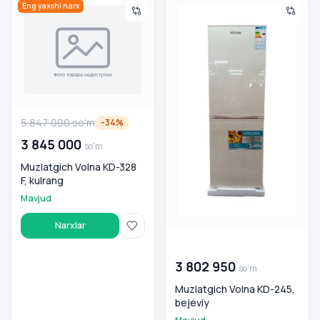
Muzlatgich Volna KD-328 F, kulrang
Muzlatgich Volna KD-245, bej
Eng yaxshi narx
5 847 000
so'm
-
34
%
3 845 000
so'm
Muzlatgich Volna KD-328
F, kulrang
Mavjud
Narxlar
00 000 000
so'm
3 802 950
so'm
Muzlatgich Volna KD-245,
bejeviy