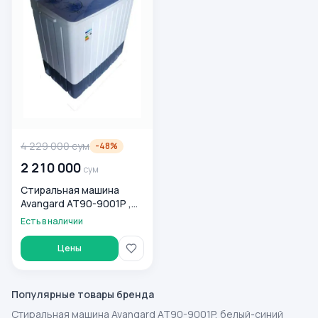
4 229 000
сум
-
48
%
2 210 000
сум
Стиральная машина
Avangard AT90-9001P ,
синий
Есть в наличии
Цены
Популярные товары бренда
Стиральная машина Avangard AT90-9001P, белый-синий