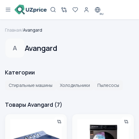
RU
Главная
/
Avangard
Avangard
A
Категории
Стиральные машины
Холодильники
Пылесосы
Товары Avangard
(
7
)
Стиральная машина Avangard AT90-9001P, белый-синий
Стиральная машина Avangard