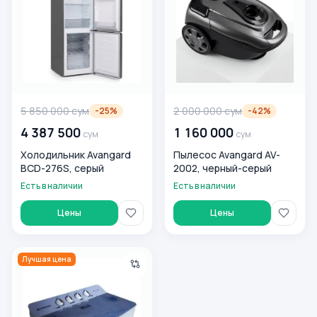
5 850 000
сум
2 000 000
сум
-
25
%
-
42
%
4 387 500
1 160 000
сум
сум
Холодильник Avangard
Пылесос Avangard AV-
BCD-276S, серый
2002, черный-серый
Есть в наличии
Есть в наличии
Цены
Цены
Стиральная машина Avangard AT90-9001P , синий
Лучшая цена