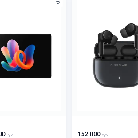
0
сум
00 000 000
сум
00
152 000
сум
сум