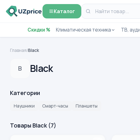
Каталог
Скидки %
Климатическая техника
ТВ, ауди
Главная
/
Black
Black
B
Категории
Наушники
Смарт-часы
Планшеты
Товары Black
(
7
)
Смарт-часы Black Shark GT 3 Neo, черный
Планшет Bla