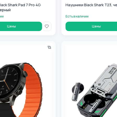
ack Shark Pad 7 Pro 4G
Наушники Black Shark T23, ч
черный
чии
Есть в наличии
Цены
Цены
Black Shark S3, черный
Наушники Black Shark T11, ч