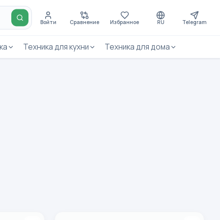
Войти
Сравнение
Избранное
RU
Telegram
ка
Техника для кухни
Техника для дома
черный
Планшет Black Shark Pad SE 4G 6/128 ГБ, че