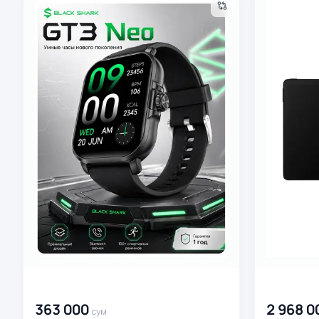
00 000 000
сум
00 000 00
363 000
2 968 0
сум