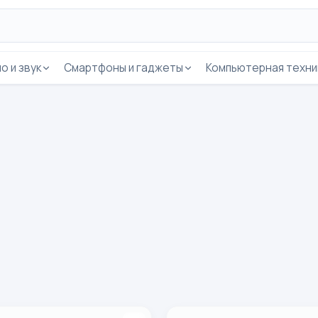
о и звук
Смартфоны и гаджеты
Компьютерная техни
ck Shark Pad 7 Pro 4G 8/256 ГБ, черный
Наушники Black Shark T23, 