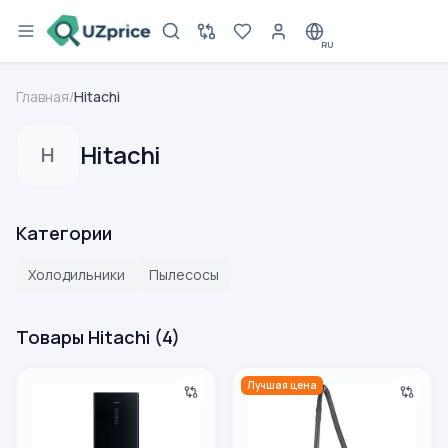
RU
Главная
/
Hitachi
Hitachi
H
Категории
Холодильники
Пылесосы
Товары Hitachi
(
4
)
Холодильник Hitachi R-BG410PUC6X XGR , черный
Пылесос Hitachi CV-950F 2
Лучшая цена