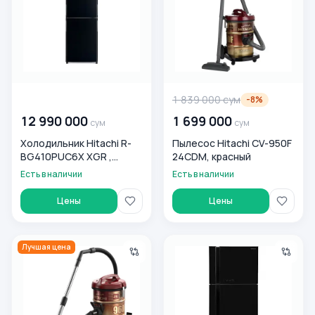
00 000 000
сум
1 839 000
сум
-
8
%
12 990 000
1 699 000
сум
сум
Холодильник Hitachi R-
Пылесос Hitachi CV-950F
BG410PUC6X XGR ,
24CDM, красный
черный
Есть в наличии
Есть в наличии
Цены
Цены
Пылесос Hitachi CV-960F 240CDM WR
Холодильник Hitachi HRTN7
Лучшая цена