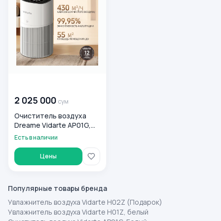
00 000 000
сум
2 025 000
сум
Очиститель воздуха
Dreame Vidarte AP01G,
белый
Есть в наличии
Цены
Популярные товары бренда
Увлажнитель воздуха Vidarte H02Z (Подарок)
Увлажнитель воздуха Vidarte H01Z, белый