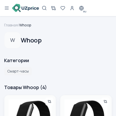
RU
Главная
/
Whoop
Whoop
W
Категории
Смарт-часы
Товары Whoop
(
4
)
Фитнес-браслет WHOOP MG Life С годовой подпиской
Фитнес-браслет WHOOP 5.0