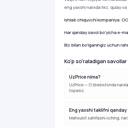
eng yaxshi narxda tez, qulay va
Ishlab chiquvchi kompaniya: OO
Har qanday savol bo'yicha e-mail
Biz bilan bo'lganingiz uchun ra
Ko'p so'raladigan savollar
UzPrice nima?
UzPrice — O'zbekistonda narxlarn
topasiz.
Eng yaxshi taklifni qanda
Mahsulot sahifasini oching, narx