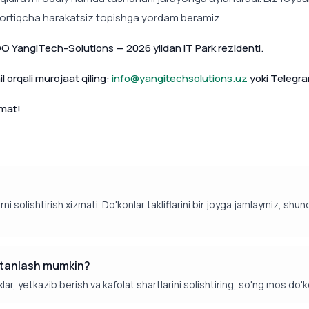
 ortiqcha harakatsiz topishga yordam beramiz.
O YangiTech-Solutions — 2026 yildan IT Park rezidenti.
 orqali murojaat qiling:
info@yangitechsolutions.uz
yoki Telegr
hmat!
i solishtirish xizmati. Do'konlar takliflarini bir joyga jamlaymiz, shun
y tanlash mumkin?
lar, yetkazib berish va kafolat shartlarini solishtiring, so'ng mos do'