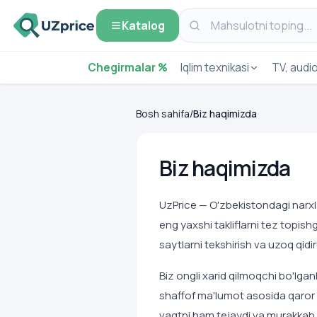
Katalog
Chegirmalar %
Iqlim texnikasi
TV, audi
Bosh sahifa
/
Biz haqimizda
Biz haqimizda
UzPrice — O'zbekistondagi narxla
eng yaxshi takliflarni tez topish
saytlarni tekshirish va uzoq qidi
Biz ongli xarid qilmoqchi bo'lga
shaffof ma'lumot asosida qaror q
vaqtni ham tejaydi va murakkab q