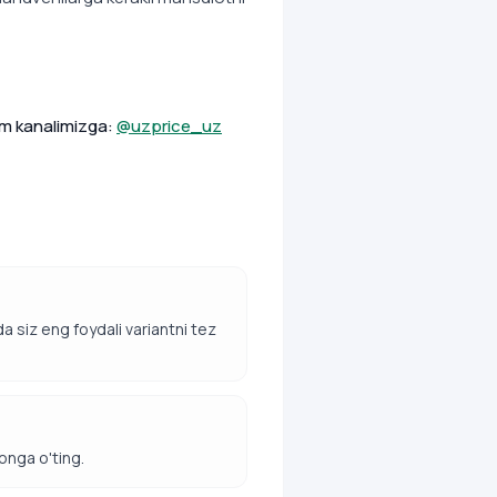
am kanalimizga:
@uzprice_uz
da siz eng foydali variantni tez
konga o'ting.