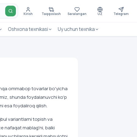
Kirish
Taqqoslash
Saralangan
UZ
Telegram
Oshxona texnikasi
Uy uchun texnika
boshqa ommabop tovarlar bo'yicha
laymiz, shunda foydalanuvchi ko'p
i esa foydaliroq qilish.
bul variantlarni topish va
e nafaqat mablag'ni, balki
lanuvchilarga kerakli mahsulotni