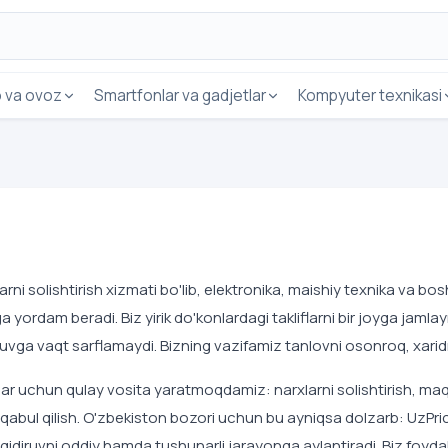
o va ovoz
Smartfonlar va gadjetlar
Kompyuter texnikasi
rni solishtirish xizmati bo'lib, elektronika, maishiy texnika va 
ga yordam beradi. Biz yirik do'konlardagi takliflarni bir joyga jam
ruvga vaqt sarflamaydi. Bizning vazifamiz tanlovni osonroq, xaridn
nlar uchun qulay vosita yaratmoqdamiz: narxlarni solishtirish, maq
abul qilish. O'zbekiston bozori uchun bu ayniqsa dolzarb: UzPric
idiruvni oddiy hamda tushunarli jarayonga aylantiradi. Biz foyda