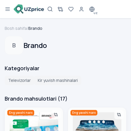
UZ
Bosh sahifa
/
Brando
Brando
B
Kategoriyalar
Televizorlar
Kir yuvish mashinalari
Brando mahsulotlari
(
17
)
Kir yuvish mashinasi Brando BRWM-TT8, oq
Kir yuvish mashinasi Brando
Eng yaxshi narx
Eng yaxshi narx