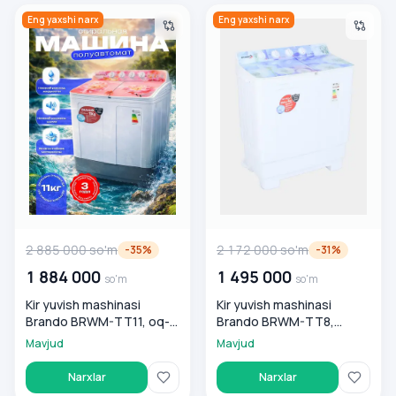
Kir yuvish mashinasi Brando BRWM-TT11, oq- pushti
Kir yuvish mashinasi Brando
Eng yaxshi narx
Eng yaxshi narx
2 885 000
so'm
2 172 000
so'm
-
35
%
-
31
%
1 884 000
1 495 000
so'm
so'm
Kir yuvish mashinasi
Kir yuvish mashinasi
Brando BRWM-TT11, oq-
Brando BRWM-TT8,
pushti
bejeviy
Mavjud
Mavjud
Narxlar
Narxlar