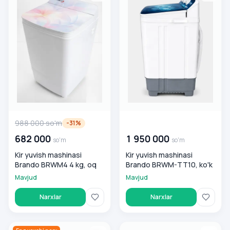
988 000
so'm
00 000 000
so'm
-
31
%
682 000
1 950 000
so'm
so'm
Kir yuvish mashinasi
Kir yuvish mashinasi
Brando BRWM4 4 kg, oq
Brando BRWM-TT10, ko'k
Mavjud
Mavjud
Narxlar
Narxlar
Kir yuvish mashinasi Brando BRWM-TT9 9 kg, oq-ko'k
Kir yuvish mashinasi Brando 