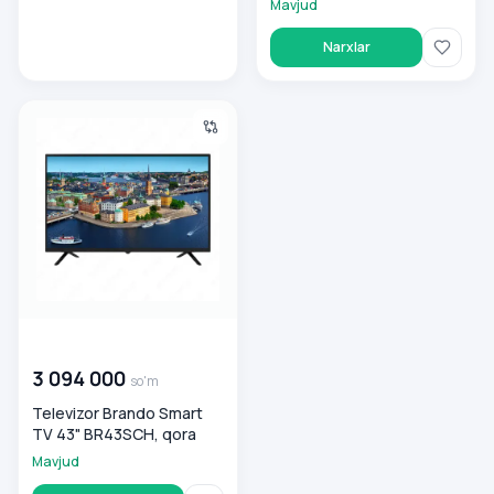
Mavjud
Narxlar
Televizor Brando Smart TV 43" BR43SCH, qora
00 000 000
so'm
3 094 000
so'm
Televizor Brando Smart
TV 43" BR43SCH, qora
Mavjud