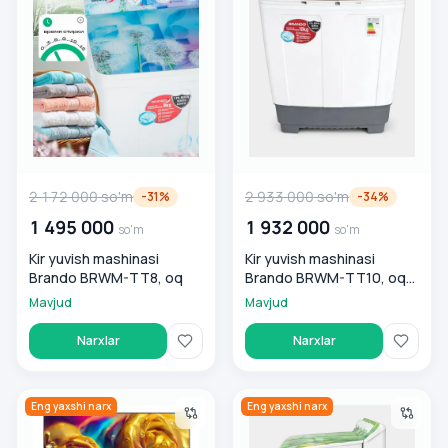
2 172 000
so'm
2 933 000
so'm
-
31
%
-
34
%
1 495 000
1 932 000
so'm
so'm
Kir yuvish mashinasi
Kir yuvish mashinasi
Brando BRWM-TT8, oq
Brando BRWM-TT10, oq-
ko'k
Mavjud
Mavjud
Narxlar
Narxlar
Televizor Brando Smart BR32SCH TV, qora
Kir yuvish mashinasi Brando
Eng yaxshi narx
Eng yaxshi narx