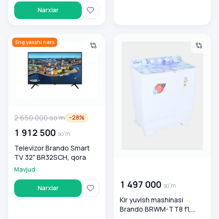
Narxlar
Televizor Brando Smart TV 32" BR32SCH, qora
Kir yuvish mashinasi Brando 
Eng yaxshi narx
2 650 000
so'm
-
28
%
1 912 500
so'm
Televizor Brando Smart
TV 32" BR32SCH, qora
00 000 000
so'm
Mavjud
1 497 000
so'm
Narxlar
Kir yuvish mashinasi
Brando BRWM-TT8 f1,
bejeviy