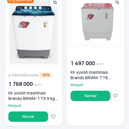
Eng yaxshi narx
00 000 000
so'm
1 497 000
so'm
Kir yuvish mashinasi
2 769 000
so'm
-
36
%
Brando BRWM-TT8,
1 768 000
svetlo-qizil
so'm
Mavjud
Kir yuvish mashinasi
Narxlar
Brando BRWM-TT9 9 kg,
oq-ko'k
Mavjud
Narxlar