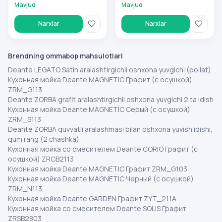
osushkoy) ZRM_G11A
CORIO Grafit (s
Mavjud
Mavjud
osushkoy) ZRCP2113
Narxlar
Narxlar
Brendning ommabop mahsulotlari
Deante LEGATO Satin aralashtirgichli oshxona yuvgichi (po‘lat)
Кухонная мойка Deante MAGNETIC Графит (с осушкой)
ZRM_G113
Deante ZORBA grafit aralashtirgichli oshxona yuvgichi 2 ta idish
Кухонная мойка Deante MAGNETIC Серый (с осушкой)
ZRM_S113
Deante ZORBA quvvatli aralashmasi bilan oshxona yuvish idishi,
qum rang (2 chashka)
Кухонная мойка со смесителем Deante CORIO Графит (с
осушкой) ZRCB2113
Кухонная мойка Deante MAGNETIC Графит ZRM_G103
Кухонная мойка Deante MAGNETIC Черный (с осушкой)
ZRM_N113
Кухонная мойка Deante GARDEN Графит ZYT_211A
Кухонная мойка со смесителем Deante SOLIS Графит
ZRSB2803