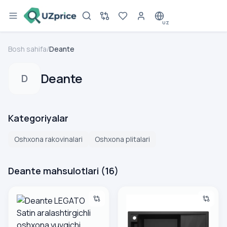
UZ
Bosh sahifa
/
Deante
Deante
D
Kategoriyalar
Oshxona rakovinalari
Oshxona plitalari
Deante mahsulotlari
(
16
)
Deante LEGATO Satin aralashtirgichli oshxona yuvgichi (po‘
Kuxonnaya moyka Deante MAG