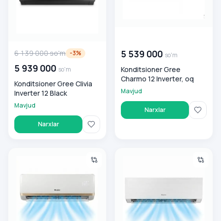
00 000 000
so'm
5 539 000
6 139 000
so'm
-
3
%
so'm
5 939 000
Konditsioner Gree
so'm
Charmo 12 Inverter, oq
Konditsioner Gree Clivia
Mavjud
Inverter 12 Black
Mavjud
Narxlar
Narxlar
Konditsioner Gree Bora inverter 24
Konditsioner Gree Clivia White