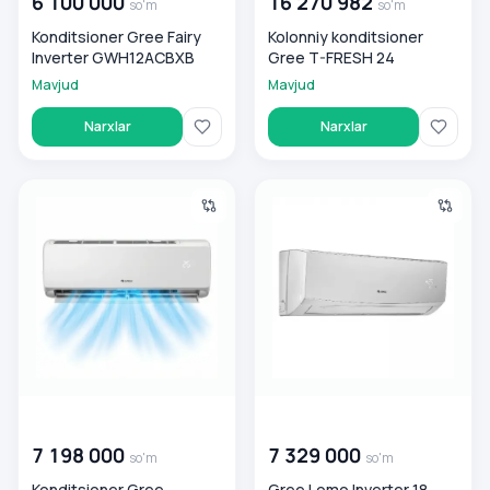
6 100 000
16 270 982
so'm
so'm
Konditsioner Gree Fairy
Kolonniy konditsioner
Inverter GWH12ACBXB
Gree T-FRESH 24
Mavjud
Mavjud
Narxlar
Narxlar
Konditsioner Gree Charmo inverter 12
Gree Lomo Inverter 18 Kondits
00 000 000
so'm
00 000 000
so'm
7 198 000
7 329 000
so'm
so'm
Konditsioner Gree
Gree Lomo Inverter 18