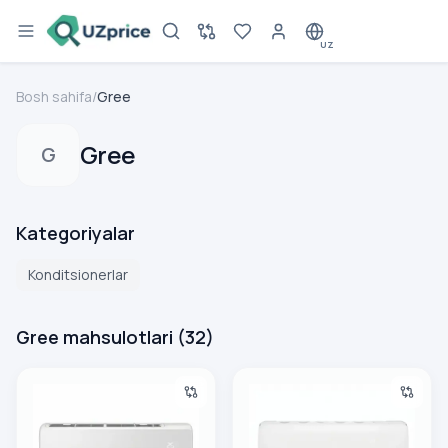
UZ
Bosh sahifa
/
Gree
Gree
G
Kategoriyalar
Konditsionerlar
Gree mahsulotlari
(
32
)
Konditsioner Gree Charmo inverter 9
Konditsioner Gree G-Tech inv