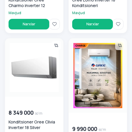
Charmo inverter 12
Konditsioneri
Mavjud
Mavjud
Narxlar
Narxlar
Konditsioner Gree Clivia Inverter 18 Silver
Konditsioner Gree Gree 18 Pul
00 000 000
so'm
8 349 000
so'm
00 000 000
so'm
Konditsioner Gree Clivia
Inverter 18 Silver
9 990 000
so'm