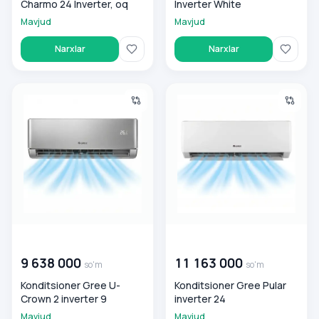
Charmo 24 Inverter, oq
Inverter White
Mavjud
Mavjud
Narxlar
Narxlar
Konditsioner Gree U-Crown 2 inverter 9
Konditsioner Gree Pular inver
00 000 000
so'm
00 000 000
so'm
9 638 000
11 163 000
so'm
so'm
Konditsioner Gree U-
Konditsioner Gree Pular
Crown 2 inverter 9
inverter 24
Mavjud
Mavjud