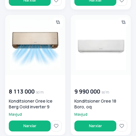
Narxlar
Narxlar
Konditsioner Gree Ice Berg Gold inverter 9
Konditsioner Gree 18 Boro, oq
00 000 000
so'm
00 000 000
so'm
8 113 000
9 990 000
so'm
so'm
Konditsioner Gree Ice
Konditsioner Gree 18
Berg Gold inverter 9
Boro, oq
Mavjud
Mavjud
Narxlar
Narxlar