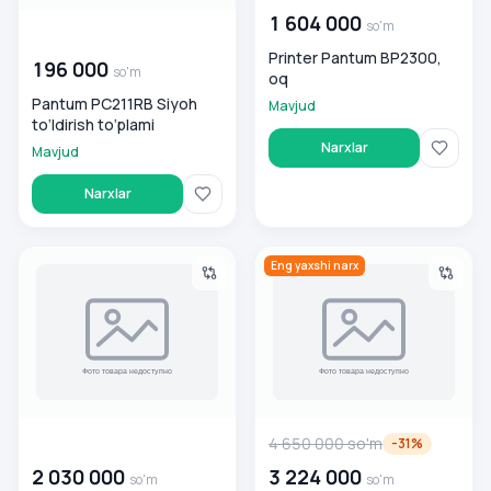
1 604 000
so'm
00 000 000
so'm
Printer Pantum BP2300,
196 000
so'm
oq
Pantum PC211RB Siyoh
Mavjud
to‘ldirish to‘plami
Narxlar
Mavjud
Narxlar
Printer Pantum BM2300, oq
Printer Pantum M6553NW, oq
Eng yaxshi narx
00 000 000
so'm
4 650 000
so'm
-
31
%
2 030 000
3 224 000
so'm
so'm