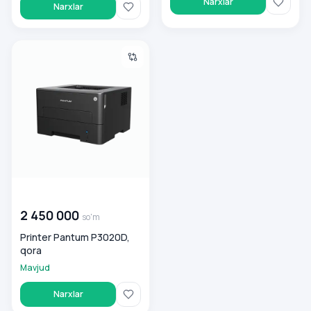
Narxlar
Narxlar
Printer Pantum P3020D, qora
00 000 000
so'm
2 450 000
so'm
Printer Pantum P3020D,
qora
Mavjud
Narxlar