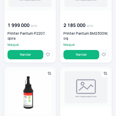
00 000 000
so'm
00 000 000
so'm
1 999 000
2 185 000
so'm
so'm
Printer Pantum P2207,
Printer Pantum BM2300W,
qora
oq
Mavjud
Mavjud
Narxlar
Narxlar
Pantum PC211RB Siyoh to‘ldirish to‘plami
Printer Pantum BP2300, oq
00 000 000
so'm