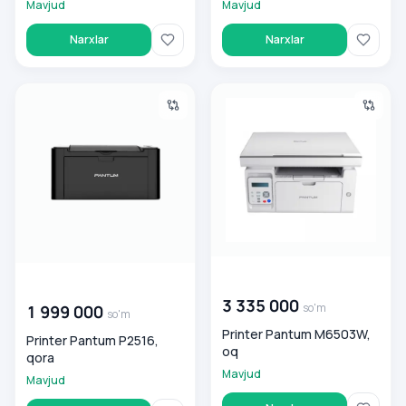
Mavjud
Mavjud
Narxlar
Narxlar
Printer Pantum P2516, qora
Printer Pantum M6503W, oq
00 000 000
so'm
00 000 000
so'm
3 335 000
so'm
1 999 000
so'm
Printer Pantum M6503W,
Printer Pantum P2516,
oq
qora
Mavjud
Mavjud