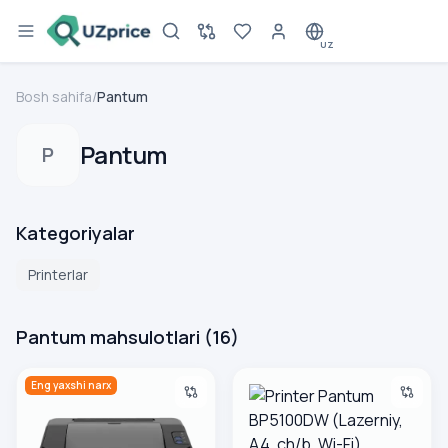
UZ
Bosh sahifa
/
Pantum
Pantum
P
Kategoriyalar
Printerlar
Pantum mahsulotlari
(
16
)
Printer Pantum P2503, qora
Printer Pantum BP5100DW (Laz
Eng yaxshi narx