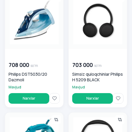
00 000 000
so'm
00 000 000
so'm
708 000
703 000
so'm
so'm
Philips DST5030/20
Simsiz quloqchinlar Philips
Dazmoli
H 5209 BLACK
Mavjud
Mavjud
Narxlar
Narxlar
Parovoy dazmol Philips GC 4558/20
Simsiz quloqchinlar Philips H