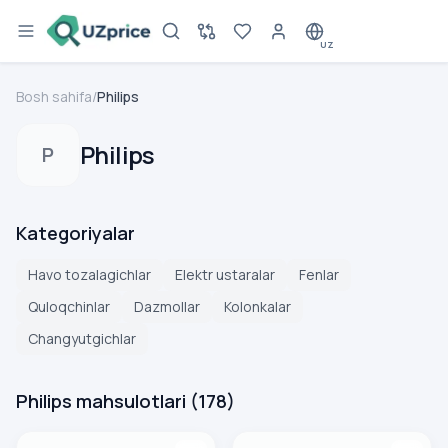
UZ
Bosh sahifa
/
Philips
Philips
P
Kategoriyalar
Havo tozalagichlar
Elektr ustaralar
Fenlar
Quloqchinlar
Dazmollar
Kolonkalar
Changyutgichlar
Philips mahsulotlari
(
178
)
Philips AC3420/10 2 in 1 Iqlim tizimi
Fen Philips ThermoProtect B