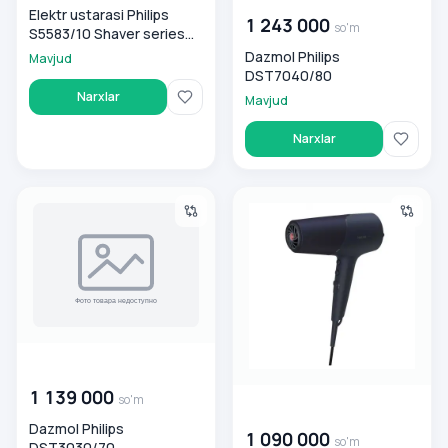
Elektr ustarasi Philips
1 243 000
so'm
S5583/10 Shaver series
5000
Dazmol Philips
Mavjud
DST7040/80
Narxlar
Mavjud
Narxlar
Dazmol Philips DST3030/70
Fen dlya volos Philips BHD510
00 000 000
so'm
1 139 000
so'm
00 000 000
so'm
Dazmol Philips
1 090 000
so'm
DST3030/70