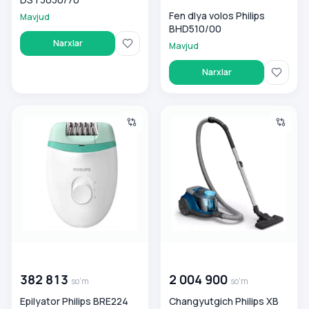
Fen dlya volos Philips
Mavjud
BHD510/00
Narxlar
Mavjud
Narxlar
Epilyator Philips BRE224
Changyutgich Philips XB 2022
00 000 000
so'm
00 000 000
so'm
382 813
2 004 900
so'm
so'm
Epilyator Philips BRE224
Changyutgich Philips XB