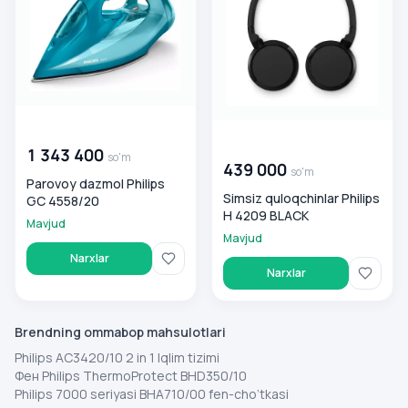
00 000 000
so'm
00 000 000
so'm
1 343 400
so'm
439 000
so'm
Parovoy dazmol Philips
Simsiz quloqchinlar Philips
GC 4558/20
H 4209 BLACK
Mavjud
Mavjud
Narxlar
Narxlar
Brendning ommabop mahsulotlari
Philips AC3420/10 2 in 1 Iqlim tizimi
Фен Philips ThermoProtect BHD350/10
Philips 7000 seriyasi BHA710/00 fen-cho‘tkasi