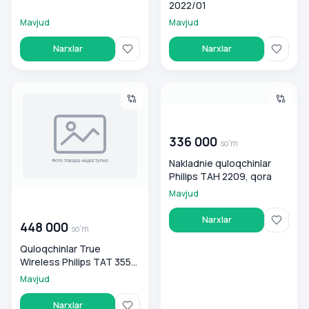
2022/01
Mavjud
Mavjud
Narxlar
Narxlar
Quloqchinlar True Wireless Philips TAT 3559, oq
Nakladnie quloqchinlar Philip
00 000 000
so'm
336 000
so'm
Nakladnie quloqchinlar
Philips TAH 2209, qora
Mavjud
00 000 000
so'm
Narxlar
448 000
so'm
Quloqchinlar True
Wireless Philips TAT 3559,
oq
Mavjud
Narxlar