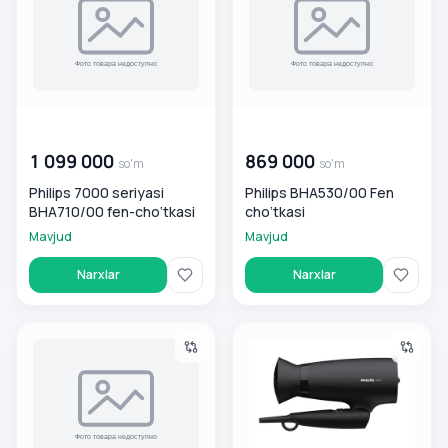
00 000 000
so'm
00 000 000
so'm
1 099 000
869 000
so'm
so'm
Philips 7000 seriyasi
Philips BHA530/00 Fen
BHA710/00 fen-cho‘tkasi
cho‘tkasi
Mavjud
Mavjud
Narxlar
Narxlar
Havo tozalagich PHILIPS AC1715/10
Fen Philips BHD308/10