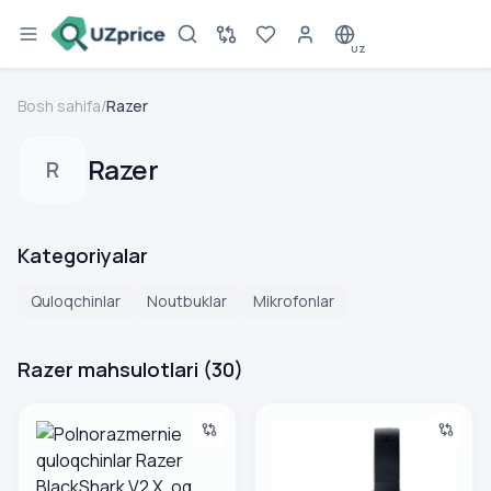
UZ
Bosh sahifa
/
Razer
Razer
R
Kategoriyalar
Quloqchinlar
Noutbuklar
Mikrofonlar
Razer mahsulotlari
(
30
)
Polnorazmernie quloqchinlar Razer BlackShark V2 X, oq
Polnorazmernie quloqchinlar 