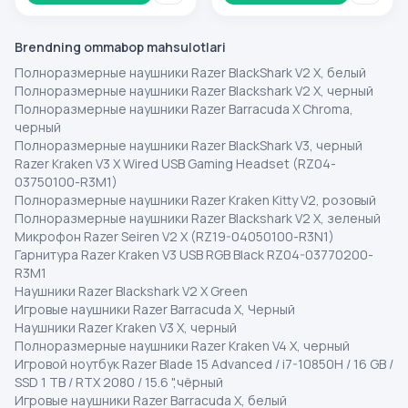
Brendning ommabop mahsulotlari
Полноразмерные наушники Razer BlackShark V2 X, белый
Полноразмерные наушники Razer Blackshark V2 X, черный
Полноразмерные наушники Razer Barracuda X Chroma,
черный
Полноразмерные наушники Razer BlackShark V3, черный
Razer Kraken V3 X Wired USB Gaming Headset (RZ04-
03750100-R3M1)
Полноразмерные наушники Razer Kraken Kitty V2, розовый
Полноразмерные наушники Razer Blackshark V2 X, зеленый
Микрофон Razer Seiren V2 X (RZ19-04050100-R3N1)
Гарнитура Razer Kraken V3 USB RGB Black RZ04-03770200-
R3M1
Наушники Razer Blackshark V2 X Green
Игровые наушники Razer Barracuda X, Черный
Наушники Razer Kraken V3 X, черный
Полноразмерные наушники Razer Kraken V4 X, черный
Игровой ноутбук Razer Blade 15 Advanced / i7-10850H / 16 GB /
SSD 1 TB / RTX 2080 / 15.6 ",чёрный
Игровые наушники Razer Barracuda X, белый