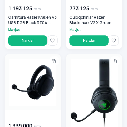
1 193 125
773 125
so'm
so'm
Garnitura Razer Kraken V3
Quloqchinlar Razer
USB RGB Black RZ04-
Blackshark V2 X Green
03770200-R3M1
Mavjud
Mavjud
Narxlar
Narxlar
Igrovie quloqchinlar Razer Barracuda X, Qora
Quloqchinlar Razer Kraken V3 
00 000 000
so'm
1 339 000
so'm