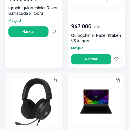
Igrovie quloqchinlar Razer
Barracuda X, Qora
00 000 000
so'm
Mavjud
947 000
so'm
Narxlar
Quloqchinlar Razer Kraken
V3 X, qora
Mavjud
Narxlar
Polnorazmernie quloqchinlar Razer Kraken V4 X, qora
Igrovoy noutbuk Razer Blade 1