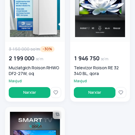
3 150 000
so'm
00 000 000
so'm
-
30
%
2 199 000
1 946 750
so'm
so'm
Muzlatgich Roison RHWG
Televizor Roison RE 32
DF2-27W, oq
340 BL, qora
Mavjud
Mavjud
Narxlar
Narxlar
Televizor Roison RE 43 340 BL, qora