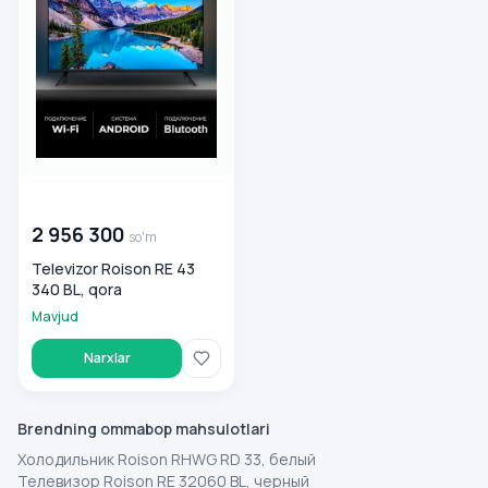
00 000 000
so'm
2 956 300
so'm
Televizor Roison RE 43
340 BL, qora
Mavjud
Narxlar
Brendning ommabop mahsulotlari
Холодильник Roison RHWG RD 33, белый
Телевизор Roison RE 32060 BL, черный