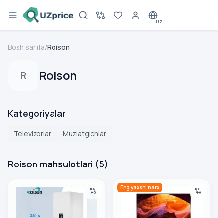
UZ
Bosh sahifa
/
Roison
Roison
R
Kategoriyalar
Televizorlar
Muzlatgichlar
Roison mahsulotlari
(
5
)
Muzlatgich Roison RHWG RD 33, oq
Televizor Roison RE 32060 BL
Eng yaxshi narx