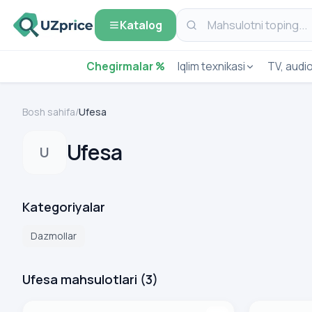
Katalog
Chegirmalar %
Iqlim texnikasi
TV, audi
Bosh sahifa
/
Ufesa
Ufesa
U
Kategoriyalar
Dazmollar
Ufesa mahsulotlari
(
3
)
Dazmol VITORIA PV3700
Dazmol VAP