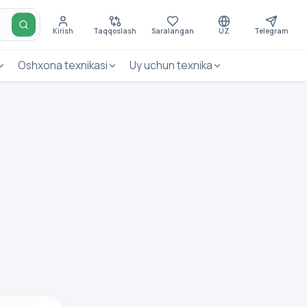
Kirish
Taqqoslash
Saralangan
UZ
Telegram
Oshxona texnikasi
Uy uchun texnika
CO PERFORMANCE PV3500