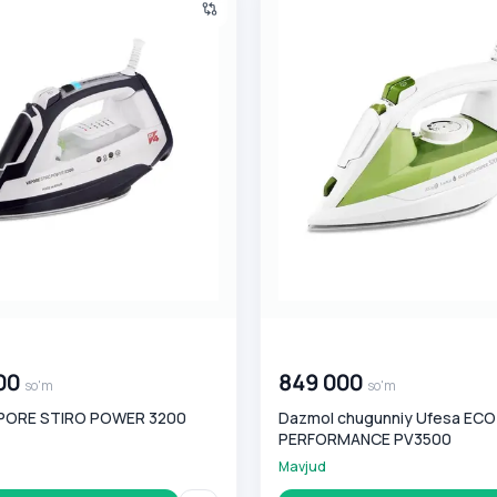
0
so'm
00 000 000
so'm
00
849 000
so'm
so'm
PORE STIRO POWER 3200
Dazmol chugunniy Ufesa ECO
PERFORMANCE PV3500
Mavjud