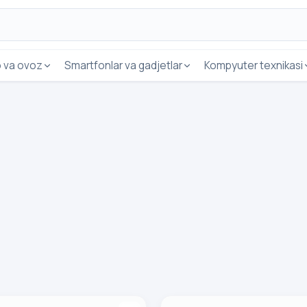
o va ovoz
Smartfonlar va gadjetlar
Kompyuter texnikasi
ORE STIRO POWER 3200
Dazmol chugunniy Ufesa E