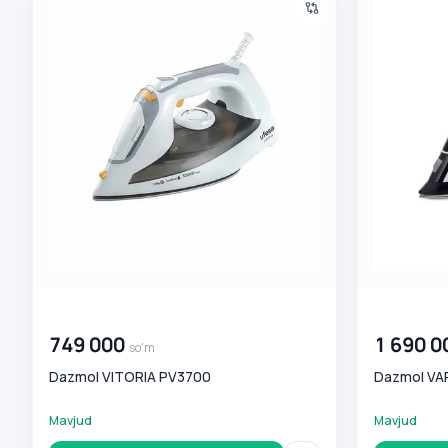
00 000 000
so'm
00 000 00
749 000
1 690 0
so'm
Dazmol VITORIA PV3700
Dazmol VA
Mavjud
Mavjud