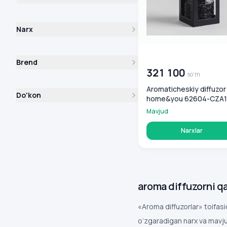
Narx
00 000 000
so'm
Brend
321 100
so'm
Aromaticheskiy diffuzor
Do'kon
home&you 62604-CZA
DIAMOND DUSTER
Mavjud
Narxlar
aroma diffuzorni qa
«Aroma diffuzorlar» toifasi
o‘zgaradigan narx va mavju