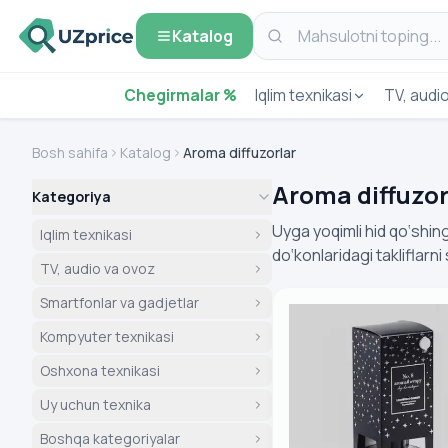
Katalog
Chegirmalar %
Iqlim texnikasi
TV, audi
Bosh sahifa
Katalog
Aroma diffuzorlar
Aroma diffuzor
Kategoriya
Uyga yoqimli hid qo‘shin
Iqlim texnikasi
do‘konlaridagi takliflarni
TV, audio va ovoz
Aromaticheskiy diffu
Smartfonlar va gadjetlar
Kompyuter texnikasi
Oshxona texnikasi
Uy uchun texnika
Boshqa kategoriyalar