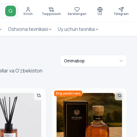
Kirish
Taqqoslash
Saralangan
UZ
Telegram
Oshxona texnikasi
Uy uchun texnika
ellar va O‘zbekiston
-L-ODSW TERRA
kiy diffuzor home&you 76964-BEZ-L-ODSW TERRA
Aromadifuzor DR. Vranjes MoMo 250 m
Eng yaxshi narx