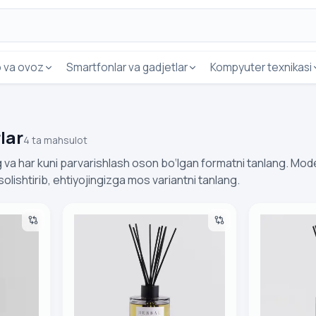
o va ovoz
Smartfonlar va gadjetlar
Kompyuter texnikasi
lar
4 ta mahsulot
g va har kuni parvarishlash oson bo‘lgan formatni tanlang. Mod
 solishtirib, ehtiyojingizga mos variantni tanlang.
zor home&you 62604-CZA1-ODSW DIAMOND DUSTER
Aromaticheskiy diffuzor home&you 76964-SZA
Aromatiches