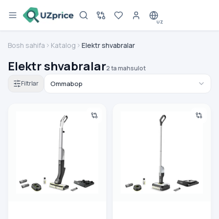
UZ
Bosh sahifa
Katalog
Elektr shvabralar
Elektr shvabralar
2 ta mahsulot
Filtrlar
Elektroshvabra KARCHER FC 4-4 Battery Set
Elektroshvabra KARCHER FC 2
00 000 000
so'm
00 000 000
so'm