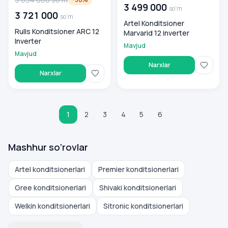
3 499 000
so'm
3 721 000
so'm
Artel Konditsioner
Rulls Konditsioner ARC 12
Marvarid 12 inverter
Inverter
Mavjud
Mavjud
Narxlar
Narxlar
1
2
3
4
5
6
Mashhur so‘rovlar
Artel konditsionerlari
Premier konditsionerlari
Gree konditsionerlari
Shivaki konditsionerlari
Welkin konditsionerlari
Sitronic konditsionerlari