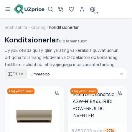
UZ
Bosh sahifa
Katalog
Konditsionerlar
Konditsionerlar
612 ta mahsulot
Uy yoki ofisda qulay iqlim yarating va keraksiz quvvat uchun
ortiqcha to‘lamang. Modellar va O‘zbekiston do‘konlaridagi
takliflarni solishtirib, ehtiyojingizga mos variantni tanlang.
Filtrlar
Artel Konditsioner Baraka 12 Inverter
Sitronic Konditsioner ASW-H
Eng yaxshi narx
Eng yaxshi narx
8 850 000
so'm
-
27
%