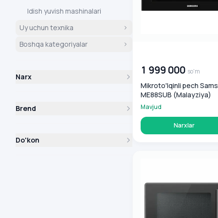
Idish yuvish mashinalari
Uy uchun texnika
Boshqa kategoriyalar
00 000 000
so'm
1 999 000
so'm
Narx
Mikroto'lqinli pech Sam
ME88SUB (Malayziya)
Mavjud
Brend
Narxlar
Do'kon
BQ MWO-23019SM Kulrang