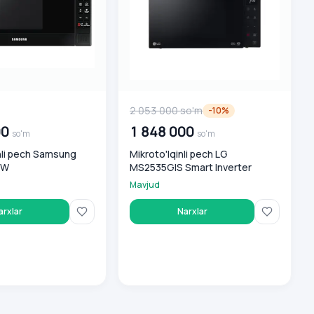
0
so'm
2 053 000
so'm
-
10
%
00
1 848 000
so'm
so'm
nli pech Samsung
Mikroto'lqinli pech LG
BW
MS2535GIS Smart Inverter
Mavjud
arxlar
Narxlar