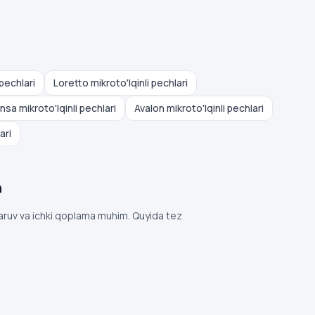
pechlari
Loretto mikroto'lqinli pechlari
nsa mikroto'lqinli pechlari
Avalon mikroto'lqinli pechlari
ari
n
qaruv va ichki qoplama muhim. Quyida tez