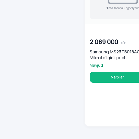
00 000 000
so'm
2 089 000
so'm
Samsung MS23T5018A
Mikroto‘lqinli pechi
Mavjud
Narxlar