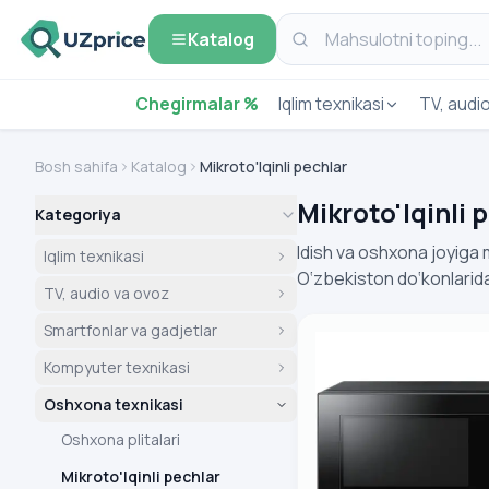
Katalog
Chegirmalar %
Iqlim texnikasi
TV, audi
Bosh sahifa
Katalog
Mikroto'lqinli pechlar
Mikroto'lqinli 
Kategoriya
Idish va oshxona joyiga m
Iqlim texnikasi
O‘zbekiston do‘konlaridag
TV, audio va ovoz
Mikroto'lqinli pech Sa
Smartfonlar va gadjetlar
Kompyuter texnikasi
Oshxona texnikasi
Oshxona plitalari
Mikroto'lqinli pechlar