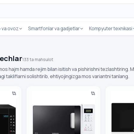
o va ovoz
Smartfonlar va gadjetlar
Kompyuter texnikasi
pechlar
133 ta mahsulot
os hajm hamda rejim bilan isitish va pishirishni tezlashtiring. 
i takliflarni solishtirib, ehtiyojingizga mos variantni tanlang.
msung ME88SUB (Malayziya)
Mikroto'lqinli pech Samsung ART ME83ARW/BW
Premier PRM-