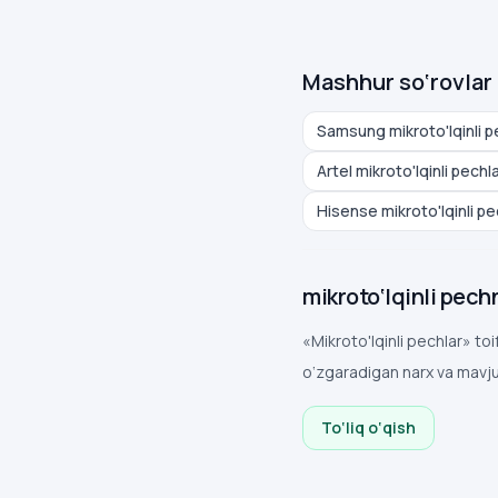
Mashhur so‘rovlar
Samsung mikroto'lqinli p
Artel mikroto'lqinli pechla
Hisense mikroto'lqinli pe
mikroto‘lqinli pech
«Mikroto'lqinli pechlar» to
o‘zgaradigan narx va mavju
To‘liq o‘qish