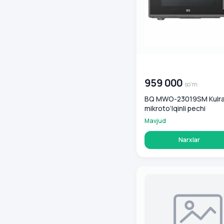
00 000 000
so'm
959 000
so'm
BQ MWO-23019SM Kulr
mikroto‘lqinli pechi
Mavjud
Narxlar
Samsung MS23T5018AG/UZ