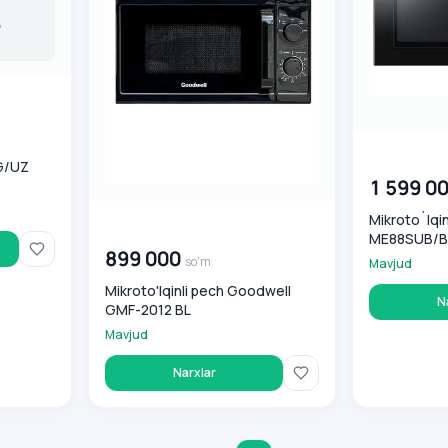
00 000 00
G/UZ
1 599 0
Mikroto`lqi
00 000 000
so'm
ME88SUB/
899 000
so'm
Mavjud
Mikroto'lqinli pech Goodwell
N
GMF-2012 BL
Mavjud
Narxlar