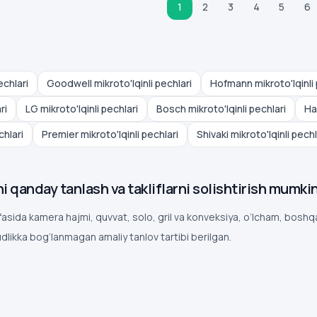
1
2
3
4
5
6
echlari
Goodwell mikroto'lqinli pechlari
Hofmann mikroto'lqinli 
ri
LG mikroto'lqinli pechlari
Bosch mikroto'lqinli pechlari
Ha
chlari
Premier mikroto'lqinli pechlari
Shivaki mikroto'lqinli pechl
ni qanday tanlash va takliflarni solishtirish mumki
ifasida kamera hajmi, quvvat, solo, gril va konveksiya, o‘lcham, bosh
dlikka bog‘lanmagan amaliy tanlov tartibi berilgan.