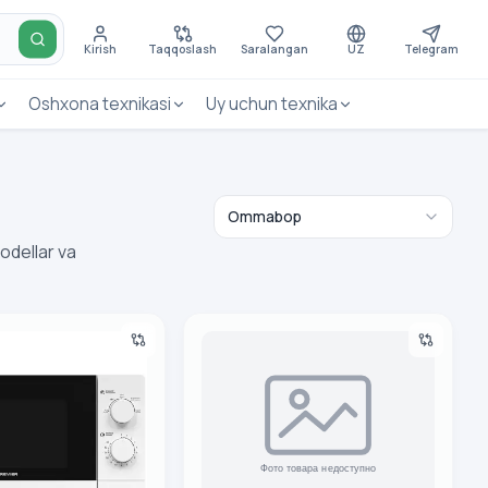
Kirish
Taqqoslash
Saralangan
UZ
Telegram
Oshxona texnikasi
Uy uchun texnika
Modellar va
20MW/RJ4-B Mikroto‘lqinli pech
Samsung ME81ARW/UZ Mikroto‘lqinli p