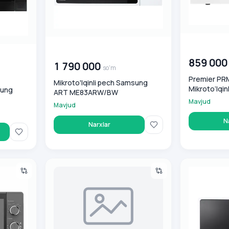
00 000 00
00 000 000
so'm
859 000
1 790 000
so'm
Premier P
Mikroto'lqinli pech Samsung
Mikroto‘lqin
sung
ART ME83ARW/BW
Mavjud
Mavjud
N
Narxlar
 mikroto‘lqinli pechi
Mikroto`lqinli pech Samsung MS23F301TAW/BW
Samsung ME83