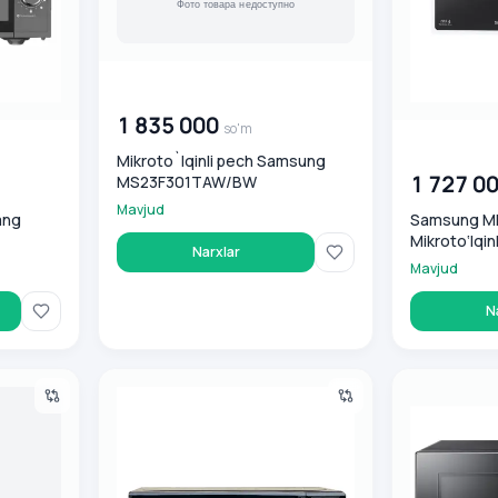
00 000 000
so'm
1 835 000
so'm
00 000 00
Mikroto`lqinli pech Samsung
1 727 0
MS23F301TAW/BW
Mavjud
ang
Samsung M
Mikroto‘lqin
Narxlar
Mavjud
N
 Mikroto‘lqinli pechi
Mikroto'lqinli pech Goodwell GMF-2012 BL
Mikroto`lqi