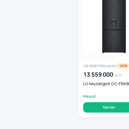
16 998 750
so'm
-
20
%
13 559 000
so'm
LG Muzlatgich GC-F56
Mavjud
Narxlar