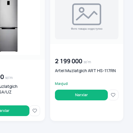
00 000 000
so'm
2 199 000
so'm
0
so'm
Artel Muzlatgich ART HS-117RN
00
so'm
Mavjud
zlatgich
SA/UZ
Narxlar
arxlar