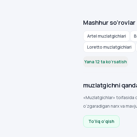
Mashhur so‘rovlar
Artel muzlatgichlari
B
Loretto muzlatgichlari
Yana 12 ta ko‘rsatish
muzlatgichni qanday
«Muzlatgichlar» toifasida 
o‘zgaradigan narx va mavju
To‘liq o‘qish