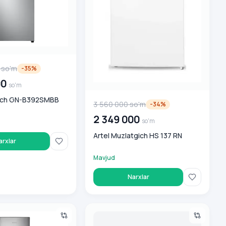
so'm
-
35
%
00
so'm
ich GN-B392SMBB
3 560 000
so'm
-
34
%
2 349 000
so'm
Artel Muzlatgich HS 137 RN
arxlar
Mavjud
Narxlar
latgich RB31FERNDSA/UZ
Artel Muzlatgich ART HS-117RN