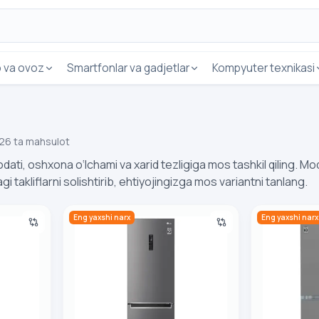
o va ovoz
Smartfonlar va gadjetlar
Kompyuter texnikasi
26 ta mahsulot
dati, oshxona o‘lchami va xarid tezligiga mos tashkil qiling. Mo
i takliflarni solishtirib, ehtiyojingizga mos variantni tanlang.
SMGB Inverter
LG Muzlatgich GC-B459MLWM
LG Muzlatgi
Eng yaxshi narx
Eng yaxshi narx