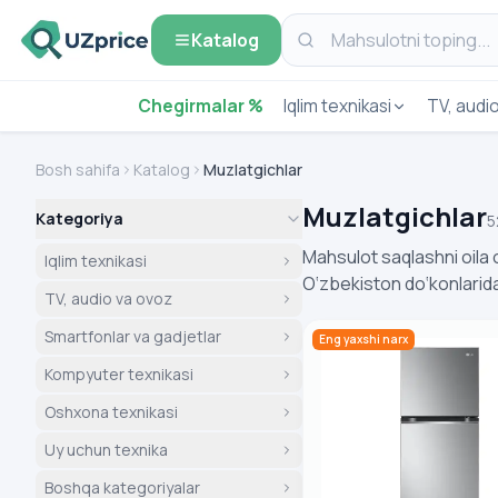
Katalog
Chegirmalar %
Iqlim texnikasi
TV, audi
Bosh sahifa
Katalog
Muzlatgichlar
Muzlatgichlar
Kategoriya
5
Mahsulot saqlashni oila o
Iqlim texnikasi
O‘zbekiston do‘konlaridag
TV, audio va ovoz
LG Muzlatgich GN-B332
Smartfonlar va gadjetlar
Eng yaxshi narx
Kompyuter texnikasi
Oshxona texnikasi
Uy uchun texnika
Boshqa kategoriyalar