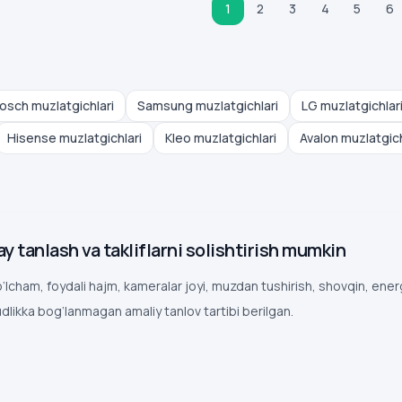
1
2
3
4
5
6
osch muzlatgichlari
Samsung muzlatgichlari
LG muzlatgichlar
Hisense muzlatgichlari
Kleo muzlatgichlari
Avalon muzlatgich
 tanlash va takliflarni solishtirish mumkin
o‘lcham, foydali hajm, kameralar joyi, muzdan tushirish, shovqin, ene
dlikka bog‘lanmagan amaliy tanlov tartibi berilgan.