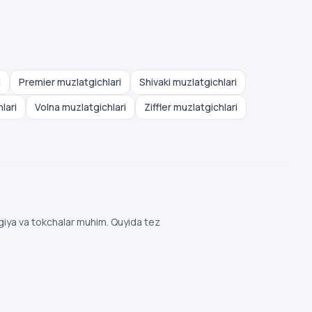
i
Premier muzlatgichlari
Shivaki muzlatgichlari
lari
Volna muzlatgichlari
Ziffler muzlatgichlari
rgiya va tokchalar muhim. Quyida tez