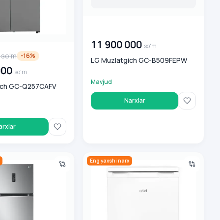
00 000 000
so'm
11 900 000
so'm
so'm
-
16
%
LG Muzlatgich GC-B509FEPW
000
so'm
Mavjud
ich GC-Q257CAFV
Narxlar
arxlar
ch GN-B392SMBB Inverter
Artel Muzlatgich HS 137 RN
Eng yaxshi narx