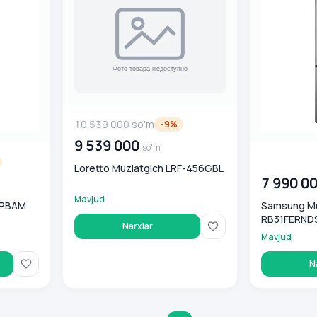
10 539 000
so'm
-
9
%
9 539 000
so'm
00 000 00
Loretto Muzlatgich LRF-456GBL
7 990 0
Mavjud
9PBAM
Samsung Mu
RB31FERND
Narxlar
Mavjud
N