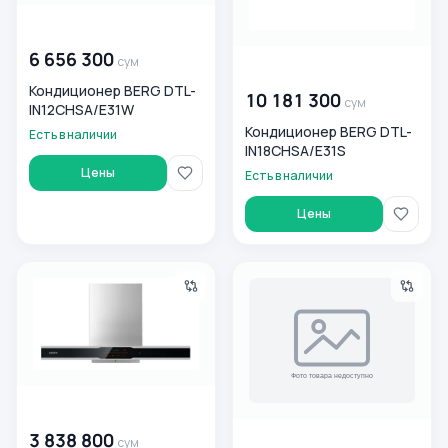
00 000 000
сум
6 656 300
сум
00 000 000
сум
Кондиционер BERG DTL-
10 181 300
сум
IN12CHSA/E31W
Кондиционер BERG DTL-
Есть в наличии
IN18CHSA/E31S
Цены
Есть в наличии
Цены
Вытяжка Berg CH90E-T901
Кондиционер BERG DTL-IN1
00 000 000
сум
3 838 800
00 000 000
сум
сум