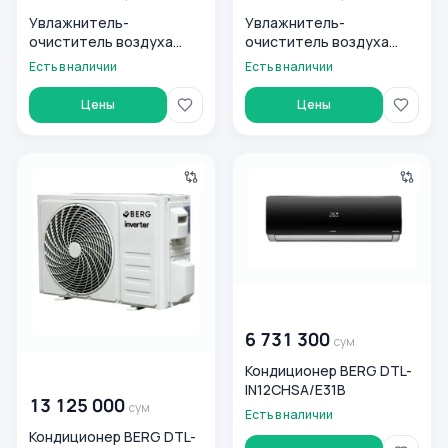
Увлажнитель-
Увлажнитель-
очиститель воздуха
очиститель воздуха
BERG Cody Pro
BERG Colin Pro
Есть в наличии
Есть в наличии
Цены
Цены
Кондиционер BERG DTL-IN24CHSA/E31S
Кондиционер BERG DTL-IN1
00 000 000
сум
6 731 300
сум
Кондиционер BERG DTL-
00 000 000
сум
IN12CHSA/E31B
13 125 000
сум
Есть в наличии
Кондиционер BERG DTL-