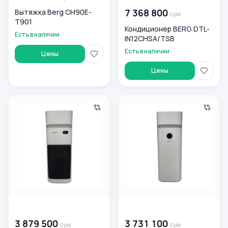
7 368 800
Вытяжка Berg CH90E-
сум
T901
Кондиционер BERG DTL-
Есть в наличии
IN12CHSA/TSB
Есть в наличии
Цены
Цены
Увлажнитель-очиститель воздуха BERG Cody Pro
Увлажнитель-очиститель во
00 000 000
сум
00 000 000
сум
3 879 500
3 731 100
сум
сум