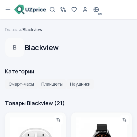
RU
Главная
/
Blackview
Blackview
B
Категории
Смарт-часы
Планшеты
Наушники
Товары Blackview
(
21
)
Беспроводные наушники Blackview Earphones TWS BT Air
Смарт часы Blackview Smart