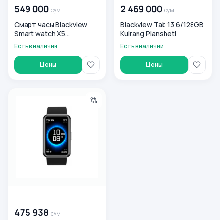
549 000
2 469 000
сум
сум
Смарт часы Blackview
Blackview Tab 13 6/128GB
Smart watch X5
Kulrang Plansheti
256KB+1Мb Black
Есть в наличии
Есть в наличии
(6931548307167)
Цены
Цены
Смарт часы Blackview R5 160KB+384KB 46 mm Black
00 000 000
сум
475 938
сум