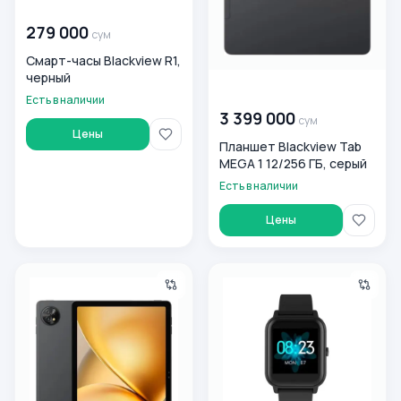
00 000 000
сум
279 000
сум
Смарт-часы Blackview R1,
черный
00 000 000
сум
Есть в наличии
3 399 000
сум
Цены
Планшет Blackview Tab
MEGA 1 12/256 ГБ, серый
Есть в наличии
Цены
Планшет Blackview Zeno 10 8/256 ГБ, серый
Смарт часы Blackview R3 42