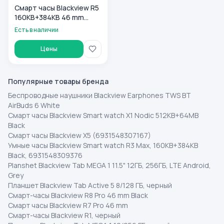
Смарт часы Blackview R5
160KB+384KB 46 mm
Black
Есть в наличии
Цены
Популярные товары бренда
Беспроводные наушники Blackview Earphones TWS BT
AirBuds 6 White
Смарт часы Blackview Smart watch X1 Nodic 512KB+64MB
Black
Смарт часы Blackview X5 (6931548307167)
Умные часы Blackview Smart watch R3 Max, 160KB+384KB
Black, 6931548309376
Planshet Blackview Tab MEGA 1 11.5" 12ГБ, 256ГБ, LTE Android,
Grey
Планшет Blackview Tab Active 5 8/128 ГБ, черный
Смарт-часы Blackview R8 Pro 46 mm Black
Смарт часы Blackview R7 Pro 46 mm
Смарт-часы Blackview R1, черный