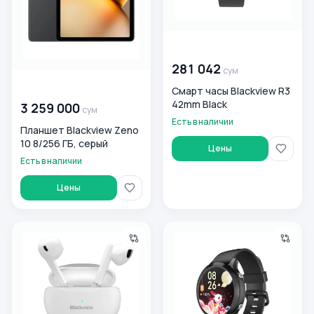
00 000 000
сум
281 042
сум
00 000 000
сум
Смарт часы Blackview R3
42mm Black
3 259 000
сум
Есть в наличии
Планшет Blackview Zeno
10 8/256 ГБ, серый
Цены
Есть в наличии
Цены
Наушники True Wireless Blackview TWS BT AirBuds 7, бел
Смарт часы Blackview R8 41 