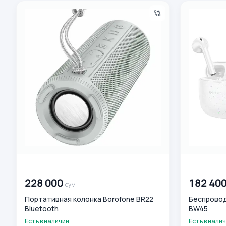
Портативная колонка Borofone BR22 Bluetooth
Беспроводн
00 000 000
сум
00 000 00
228 000
182 40
сум
Портативная колонка Borofone BR22
Беспровод
Bluetooth
BW45
Есть в наличии
Есть в нали