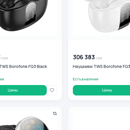
0
сум
00 000 000
сум
3
306 383
сум
сум
TWS Borofone FQ3 Black
Наушники TWS Borofone FQ3
чии
Есть в наличии
Цены
Цены
 Borofone BD4
Беспроводная гарнитура B