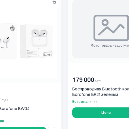
00 000 000
сум
179 000
сум
Беспроводная Bluetooth ко
0
сум
Borofone BR21 зеленый
2
сум
Есть в наличии
Borofone BW04
Цены
чии