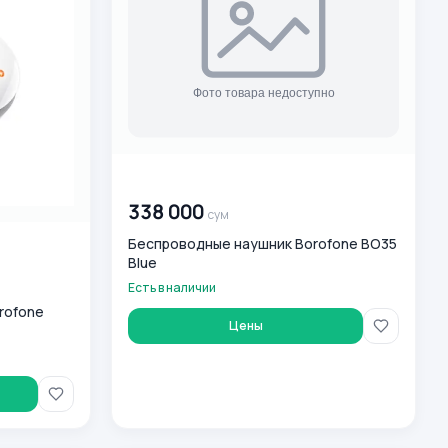
00 000 000
сум
338 000
сум
Беспроводные наушник Borofone BO35
Blue
Есть в наличии
rofone
Цены