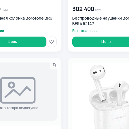
0
сум
00 000 000
сум
0
302 400
сум
сум
ная колонка Borofone BR9
Беспроводные наушники Bo
BE54 52147
чии
Есть в наличии
Цены
Цены
ные наушники BOROFONE BW06 52025
Беспроводные наушники Bo