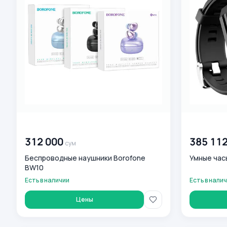
00 000 000
сум
00 000 00
312 000
385 11
сум
Беспроводные наушники Borofone
Умные час
BW10
Есть в наличии
Есть в нали
Цены