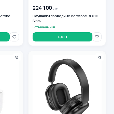
00 000 000
сум
224 100
сум
rofone
Наушники проводные Borofone BO110
Black
Есть в наличии
Цены
rofone BW45 Белый
Беспроводные наушники Borofone BO27 63