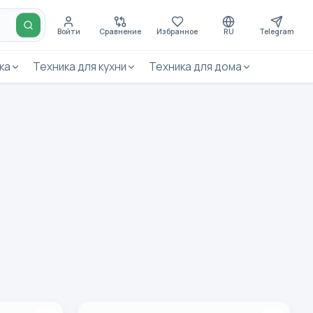
Войти
Сравнение
Избранное
RU
Telegram
ка
Техника для кухни
Техника для дома
лонка Borofone BR21 зеленый
Умные часы Borofone BD2 54060 54068