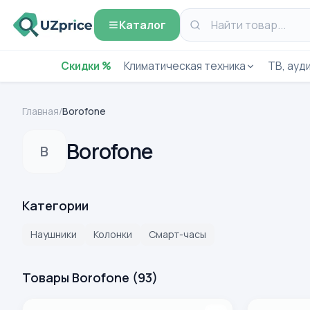
Каталог
Скидки %
Климатическая техника
ТВ, ауди
Главная
/
Borofone
Borofone
B
Категории
Наушники
Колонки
Смарт-часы
Товары Borofone
(
93
)
Портативная колонка Borofone BR24 Bluetooth
Наушники B