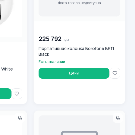
00 000 000
сум
225 792
сум
Портативная колонка Borofone BR11
Black
Есть в наличии
 White
Цены
orofone BC34 Mikey
Беспроводные наушник Borofone BO35 Blue