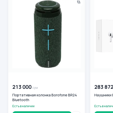
00 000 000
сум
00 000 00
213 000
283 87
сум
Портативная колонка Borofone BR24
Наушники 
Bluetooth
Есть в наличии
Есть в нали