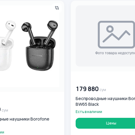
ые наушники Borofone BW45
Беспроводные наушники Bo
00 000 000
сум
179 880
сум
Беспроводные наушники Bo
0
сум
BW65 Black
0
сум
Есть в наличии
ные наушники Borofone
Цены
чии