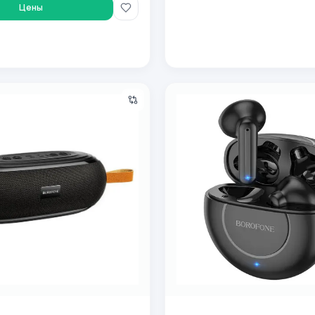
Цены
ая колонка Borofone BR9 Black
Беспроводные наушники Bo