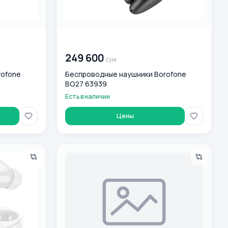
00 000 000
сум
249 600
сум
rofone
Беспроводные наушники Borofone
BO27 63939
Есть в наличии
Цены
 White
Портативная колонка Borofone BR11 Black