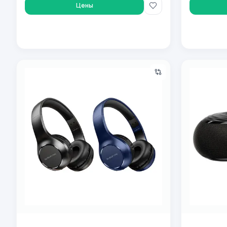
Цены
Беспроводные наушники Borofone BO12
Беспроводн