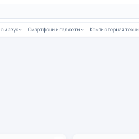
о и звук
Смартфоны и гаджеты
Компьютерная техни
orofone BW04
Беспроводная Bluetooth ко