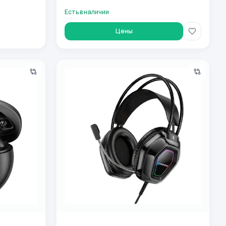
Есть в наличии
Цены
rofone BE54 52147
Наушники проводные Borofone BO110 Black