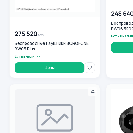
00 000 00
248 64
Беспрово
00 000 000
сум
BW06 520
275 520
сум
Есть в нали
Беспроводные наушники BOROFONE
BW03 Plus
Есть в наличии
Цены
Беспроводные Наушники Borofone BW13
Наушники T