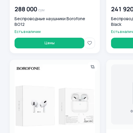
00 000 000
сум
00 000 00
288 000
241 92
сум
Беспроводные наушники Borofone
Беспровод
BO12
Black
Есть в наличии
Есть в нали
Цены
Беспроводные наушники BOROFONE BW03 Plus
Беспровод