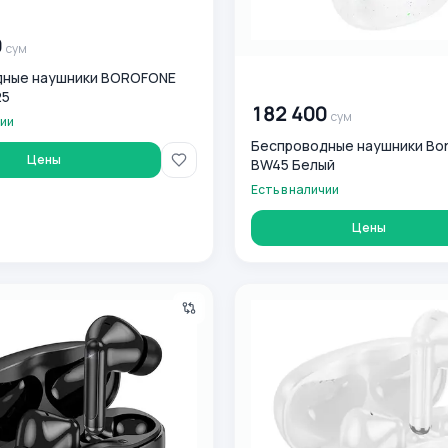
0
сум
0
сум
дные наушники BOROFONE
00 000 000
сум
25
182 400
сум
чии
Беспроводные наушники Bo
Цены
BW45 Белый
Есть в наличии
Цены
WS Borofone FQ3 Black
Наушники TWS Borofone FQ3