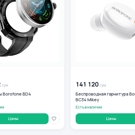
0
сум
00 000 000
сум
2
141 120
сум
сум
ы Borofone BD4
Беспроводная гарнитура Bo
BC34 Mikey
чии
Есть в наличии
Цены
Цены