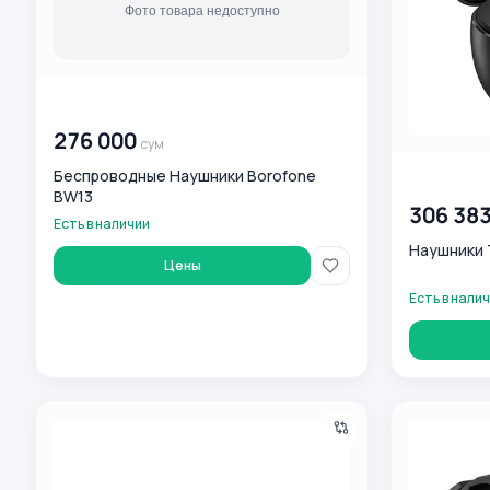
00 000 000
сум
276 000
сум
Беспроводные Наушники Borofone
00 000 00
BW13
306 38
Есть в наличии
Наушники 
Цены
Есть в нали
Беспроводные наушники Borofone BW10
Умные часы