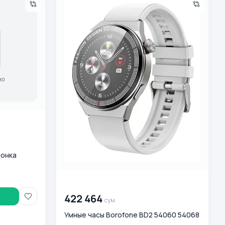
лонка
00 000 000
сум
422 464
сум
Умные часы Borofone BD2 54060 54068