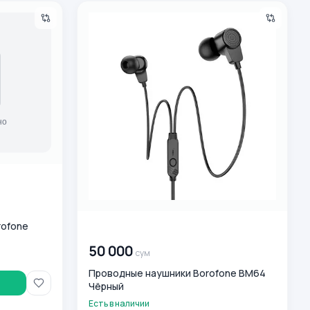
rofone BW65 Black
Проводные наушники Borofone BM64 Чёрны
rofone
00 000 000
сум
50 000
сум
Проводные наушники Borofone BM64
Чёрный
Есть в наличии