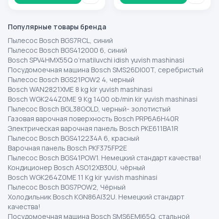
Популярные товары бренда
Пылесос Bosch BGS7RCL, синий
Пылесос Bosch BGS412000 6, синий
Bosch SPV4HMX55Q o‘rnatiluvchi idish yuvish mashinasi
Посудомоечная машина Bosch SMS26DI00T, серебристый
Пылесос Bosch BGS21POW2 4, черный
Bosch WAN2821XME 8 kg kir yuvish mashinasi
Bosch WGK244Z0ME 9 Kg 1400 ob/min kir yuvish mashinasi
Пылесос Bosch BGL38GOLD, черный- золотистый
Газовая варочная поверхность Bosch PRP6A6H40R
Электрическая варочная панель Bosch PKE611BA1R
Пылесос Bosch BGS412234A 6, красный
Варочная панель Bosch PKF375FP2E
Пылесос Bosch BGS41POW1. Немецкий стандарт качества!
Кондиционер Bosch ASO12XB30U, чёрный
Bosch WGK264Z0ME 11 Kg kir yuvish mashinasi
Пылесос Bosch BGS7POW2, Чёрный
Холодильник Bosch KGN86AI32U. Немецкий стандарт
качества!
Посудомоечная машина Bosch SMS6EMI65Q, стальной