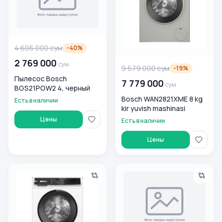
4 606 000
сум
-
40
%
2 769 000
сум
9 579 000
сум
-
19
%
Пылесос Bosch
7 779 000
сум
BGS21POW2 4, черный
Bosch WAN2821XME 8 kg
Есть в наличии
kir yuvish mashinasi
Цены
Есть в наличии
Цены
Bosch WGK244Z0ME 9 Kg 1400 ob/min kir yuvish mashinasi
Пылесос Bosch BGL38GOLD,