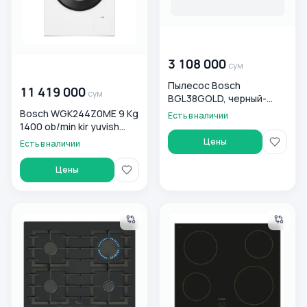
00 000 000
сум
3 108 000
сум
00 000 000
сум
Пылесос Bosch
11 419 000
сум
BGL38GOLD, черный-
золотистый
Bosch WGK244Z0ME 9 Kg
Есть в наличии
1400 ob/min kir yuvish
mashinasi
Цены
Есть в наличии
Цены
Газовая варочная поверхность Bosch PRP6A6H40R
Электрическая варочная па