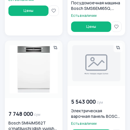
Посудомоечная машина
Bosch SMS6EMI65Q,
Цены
стальной
Есть в наличии
Цены
Bosch SMI4IMS62T o‘rnatiluvchi idish yuvish mashinasi
Электрическая варочная п
00 000 000
сум
5 543 000
сум
00 000 000
сум
Электрическая
7 748 000
сум
варочная панель BOSCH
PKF675FP2E
Bosch SMI4IMS62T
Есть в наличии
o‘rnatiluvchi idish yuvish