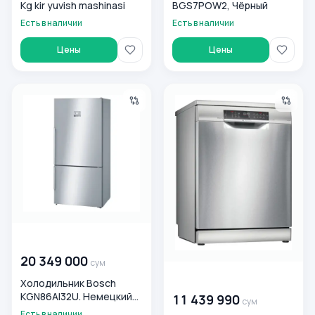
Kg kir yuvish mashinasi
BGS7POW2, Чёрный
Есть в наличии
Есть в наличии
Цены
Цены
Холодильник Bosch KGN86AI32U. Немецкий стандарт ка
Посудомоечная машина Bos
00 000 000
сум
20 349 000
сум
00 000 000
сум
Холодильник Bosch
KGN86AI32U. Немецкий
11 439 990
сум
стандарт качества!
Есть в наличии