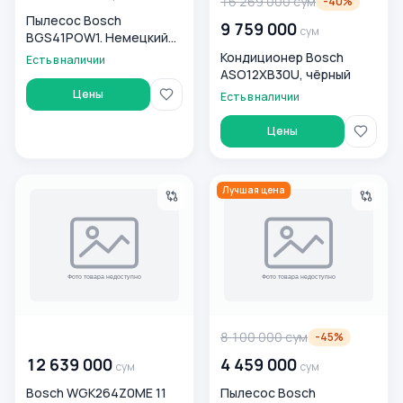
16 269 000
сум
-
40
%
Пылесос Bosch
9 759 000
сум
BGS41POW1. Немецкий
стандарт качества!
Кондиционер Bosch
Есть в наличии
ASO12XB30U, чёрный
Цены
Есть в наличии
Цены
Bosch WGK264Z0ME 11 Kg kir yuvish mashinasi
Пылесос Bosch BGS7POW2,
Лучшая цена
00 000 000
сум
8 100 000
сум
-
45
%
12 639 000
4 459 000
сум
сум
Bosch WGK264Z0ME 11
Пылесос Bosch