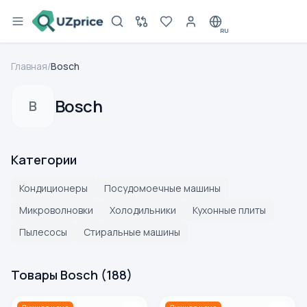
RU
Главная
/
Bosch
Bosch
B
Категории
Кондиционеры
Посудомоечные машины
Микроволновки
Холодильники
Кухонные плиты
Пылесосы
Стиральные машины
Товары Bosch
(
188
)
Пылесос Bosch BGS7RCL, синий
Пылесос Bosch BGS412000 6