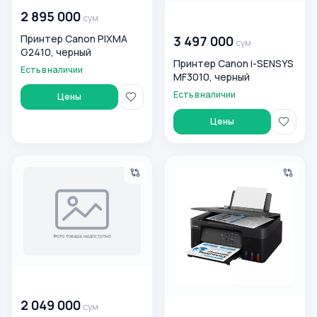
2 895 000
сум
00 000 000
сум
Принтер Canon PIXMA
3 497 000
сум
G2410, черный
Принтер Canon i-SENSYS
Есть в наличии
MF3010, черный
Есть в наличии
Цены
Цены
МФУ струйное Canon - PIXMA G3410
Принтер Canon Pixma G2430
00 000 000
сум
2 049 000
сум
00 000 000
сум