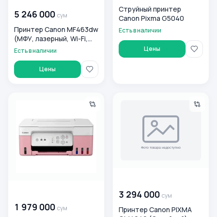
Струйный принтер
5 246 000
сум
Canon Pixma G5040
Принтер Canon MF463dw
Есть в наличии
(МФУ, лазерный, Wi-Fi,
A4)
Цены
Есть в наличии
Цены
МФУ струйное Canon PIXMA G3430 EUM/EMB
Принтер Canon PIXMA GM404
00 000 000
сум
00 000 000
сум
3 294 000
сум
1 979 000
сум
Принтер Canon PIXMA