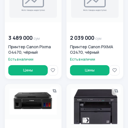
00 000 000
сум
00 000 000
сум
3 489 000
2 039 000
сум
сум
Принтер Canon Pixma
Принтер Canon PIXMA
G4470, чёрный
G2470, чёрный
Есть в наличии
Есть в наличии
Цены
Цены
Принтер Canon PIXMA G2410, черный
Принтер Canon i-SENSYS MF
00 000 000
сум