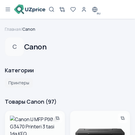
RU
Главная
/
Canon
Canon
C
Категории
Принтеры
Товары Canon
(
97
)
Canon IJ MFP PIXMA G3470 Printeri 3 tasi 1da KFQ
Canon IJ MFP PIXMA G3430 Prin