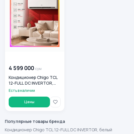
00 000 000
сум
4 599 000
сум
Кондиционер Chigo TCL
12-FULL DC INVERTOR,
белый
Есть в наличии
Цены
Популярные товары бренда
Кондиционер Chigo TCL 12-FULL DC INVERTOR, белый