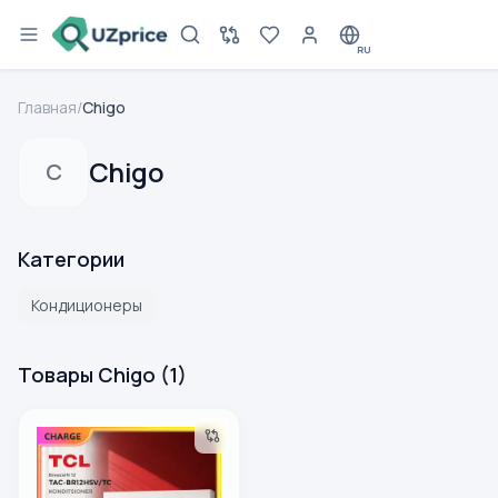
RU
Главная
/
Chigo
Chigo
C
Категории
Кондиционеры
Товары Chigo
(
1
)
Кондиционер Chigo TCL 12-FULL DC INVERTOR, белый