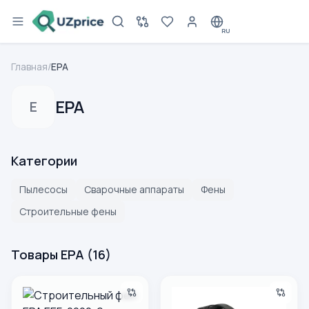
RU
Главная
/
EPA
EPA
E
Категории
Пылесосы
Сварочные аппараты
Фены
Строительные фены
Товары EPA
(
16
)
Строительный фен EPA EEF-2000-6
Сварочный аппарат инверто