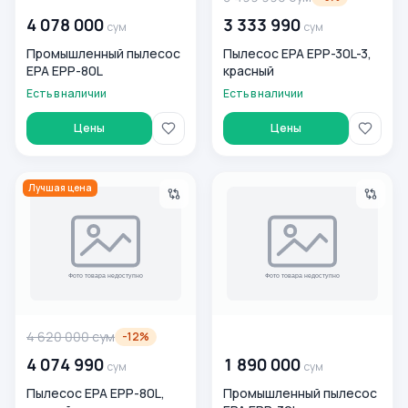
4 078 000
3 333 990
сум
сум
Промышленный пылесос
Пылесос EPA EPP-30L-3,
EPA EPP-80L
красный
Есть в наличии
Есть в наличии
Цены
Цены
Пылесос EPA EPP-80L, черный
Промышленный пылесос EPA
Лучшая цена
4 620 000
сум
00 000 000
сум
-
12
%
4 074 990
1 890 000
сум
сум
Пылесос EPA EPP-80L,
Промышленный пылесос