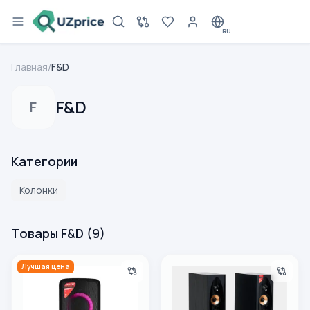
RU
Главная
/
F&D
F&D
F
Категории
Колонки
Товары F&D
(
9
)
Портативная колонка F&D PA300
Акустическая система F&D 
Лучшая цена