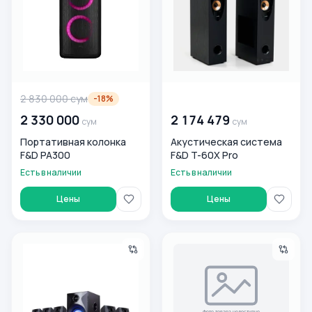
2 830 000
сум
00 000 000
сум
-
18
%
2 330 000
2 174 479
сум
сум
Портативная колонка
Акустическая система
F&D PA300
F&D T-60X Pro
Есть в наличии
Есть в наличии
Цены
Цены
Акустическая система F&D F3800X
Компьютерная акустика F &