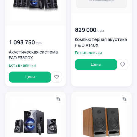
00 000 000
сум
829 000
сум
00 000 000
сум
Компьютерная акустика
1 093 750
сум
F & D A140X
Акустическая система
Есть в наличии
F&D F3800X
Цены
Есть в наличии
Цены
Компьютерная акустика F&A F380X
Акустическая система F&D