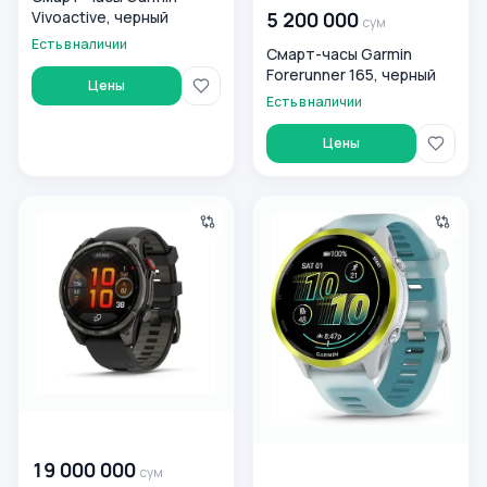
5 200 000
Vivoactive, черный
сум
Есть в наличии
Смарт-часы Garmin
Forerunner 165, черный
Цены
Есть в наличии
Цены
Смарт-часы Garmin Fenix 8 Pro, черный
Смарт-часы Garmin Forerunn
00 000 000
сум
19 000 000
00 000 000
сум
сум