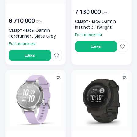
00 000 000
сум
7 130 000
00 000 000
сум
сум
8 710 000
Смарт-часы Garmin
сум
Instinct 3, Twilight
Смарт-часы Garmin
Есть в наличии
Forerunner , Slate Grey
Есть в наличии
Цены
Цены
Смарт-часы Garmin Lily, розовый
Смарт часы Garmin INSTINCT