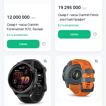
00 000 000
сум
19 295 000
сум
00 000 000
сум
Смарт-часы Garmin Fenix
12 000 000
сум
, желтый/графит
Смарт-часы Garmin
Есть в наличии
Forerunner 970, белый
Цены
Есть в наличии
Цены
Смарт-часы Garmin Forerunner , Slate Grey
Смарт-часы Garmin Instinct 3,