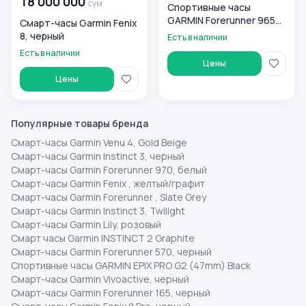
18 000 000
сум
Спортивные часы
GARMIN Forerunner 965
Смарт-часы Garmin Fenix
Black
8, черный
Есть в наличии
Есть в наличии
Цены
Цены
Популярные товары бренда
Смарт-часы Garmin Venu 4, Gold Beige
Смарт-часы Garmin Instinct 3, черный
Смарт-часы Garmin Forerunner 970, белый
Смарт-часы Garmin Fenix , желтый/графит
Смарт-часы Garmin Forerunner , Slate Grey
Смарт-часы Garmin Instinct 3, Twilight
Смарт-часы Garmin Lily, розовый
Смарт часы Garmin INSTINCT 2 Graphite
Смарт-часы Garmin Forerunner 570, черный
Спортивные часы GARMIN EPIX PRO G2 (47mm) Black
Смарт-часы Garmin Vivoactive, черный
Смарт-часы Garmin Forerunner 165, черный