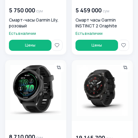
00 000 000
сум
00 000 000
сум
5 750 000
5 459 000
сум
сум
Смарт-часы Garmin Lily,
Смарт часы Garmin
розовый
INSTINCT 2 Graphite
Есть в наличии
Есть в наличии
Цены
Цены
Смарт-часы Garmin Forerunner 570, черный
Спортивные часы GARMIN EP
00 000 000
сум
00 000 000
сум
8 710 000
19 145 700
сум