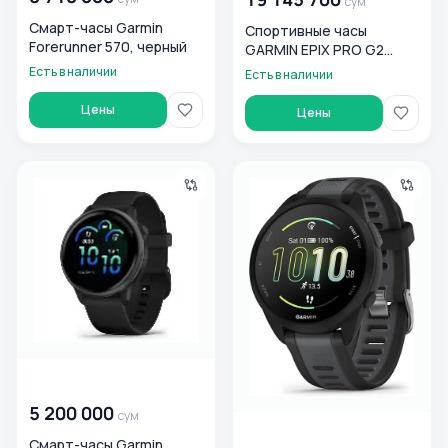
сум
Смарт-часы Garmin
Спортивные часы
Forerunner 570, черный
GARMIN EPIX PRO G2
(47mm) Black
Есть в наличии
Есть в наличии
Цены
Цены
Смарт-часы Garmin Vivoactive, черный
Смарт-часы Garmin Forerunn
00 000 000
сум
5 200 000
сум
00 000 000
сум
Смарт-часы Garmin