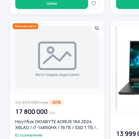
(1TH93KZC94AD)
Цены
Ноутбук GIGABYTE AORUS 16X 2024 X6LAG / i7-14650HX / 1
Игровой ноу
Лучшая цена
22 250 000
сум
-
20
%
17 800 000
сум
Ноутбук GIGABYTE AORUS 16X 2024
00 000 00
X6LAG / i7-14650HX / 16 ГБ / SSD 1 ТБ /
13 999 
RTX 4060 / 16", Чёрный
Есть в наличии