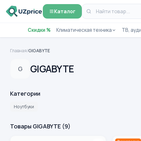
Каталог
Скидки %
Климатическая техника
ТВ, ауди
Главная
/
GIGABYTE
GIGABYTE
G
Категории
Ноутбуки
Товары GIGABYTE
(
9
)
Ноутбук Gigabyte AERO X16 1TH (AMD Ryzen AI 7-350/ D
Ноутбук GIGA