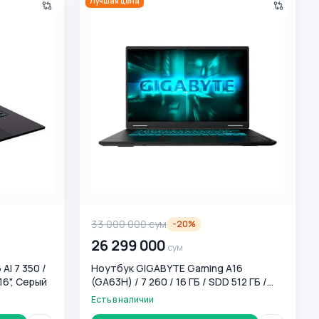
Лучшая цена
33 000 000
сум
-
20
%
26 299 000
сум
I 7 350 /
Ноутбук GIGABYTE Gaming A16
 16", Серый
(GA63H) / 7 260 / 16 ГБ / SDD 512 ГБ /
RTX 5050 / 16", чёрный
Есть в наличии