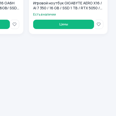
A16 GA6H
Игровой ноутбук GIGABYTE AERO X16 /
 16GB/ SSD
AI 7 350 / 16 GB / SSD 1 TB / RTX 5050 /
GF RTX4050/
16", серый
Есть в наличии
Цены
 Backlit/ NoOS/ RU) Black (3THK3KZ893SD)