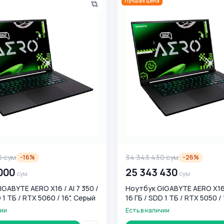
Лучшая цена
0
сум
34 343 430
сум
-
16
%
-
26
%
000
25 343 430
сум
сум
GABYTE AERO X16 / AI 7 350 /
Ноутбук GIGABYTE AERO X16 A
 1 ТБ / RTX 5060 / 16", Серый
16 ГБ / SDD 1 ТБ / RTX 5050 /
чии
Есть в наличии