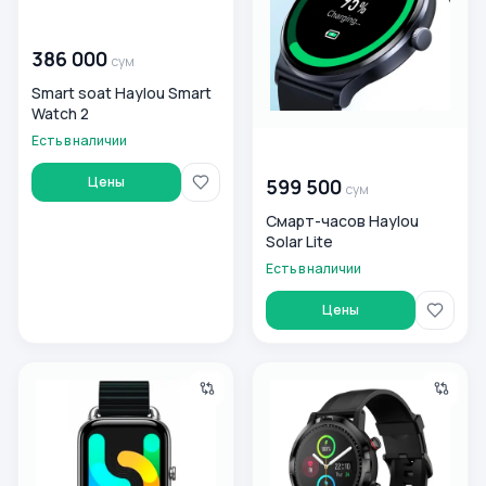
00 000 000
сум
386 000
сум
Smart soat Haylou Smart
Watch 2
Есть в наличии
00 000 000
сум
Цены
599 500
сум
Смарт-часов Haylou
Solar Lite
Есть в наличии
Цены
Умные часы Haylou RS4 Plus
Умные часы Haylou RT LS05S