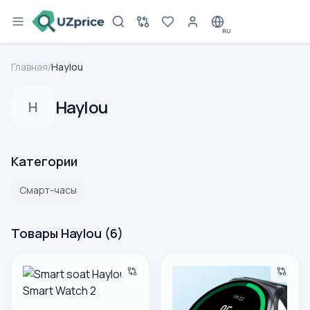
RU
Главная
/
Haylou
Haylou
H
Категории
Смарт-часы
Товары Haylou
(
6
)
Smart soat Haylou Smart Watch 2
Смарт-часов Haylou Solar Li