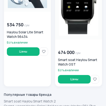
00 000 000
сум
534 750
сум
Haylou Solar Lite Smart
Watch 56434
Есть в наличии
00 000 000
сум
Цены
474 000
сум
Smart soat Haylou Smart
Watch GST
Есть в наличии
Цены
Популярные товары бренда
Smart soat Haylou Smart Watch 2
Смарт-часов Haylou Solar Lite
Умные часы Haylou RS4 Plus