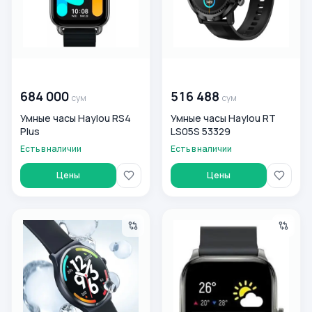
00 000 000
сум
00 000 000
сум
684 000
516 488
сум
сум
Умные часы Haylou RS4
Умные часы Haylou RT
Plus
LS05S 53329
Есть в наличии
Есть в наличии
Цены
Цены
Haylou Solar Lite Smart Watch 56434
Smart soat Haylou Smart Wa