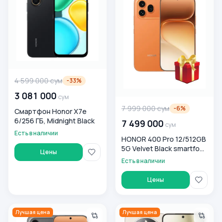
4 599 000
сум
-
33
%
3 081 000
сум
7 999 000
сум
-
6
%
Смартфон Honor X7e
6/256 ГБ, Midnight Black
7 499 000
сум
Есть в наличии
HONOR 400 Pro 12/512GB
5G Velvet Black smartfoni
Цены
+ sifatli Honor ryukzaki
Есть в наличии
sovg'aga!
Цены
Смартфон Honor 600 Pro 12/512 ГБ, черный
Смартфон Honor X9D 8/256 
Лучшая цена
Лучшая цена