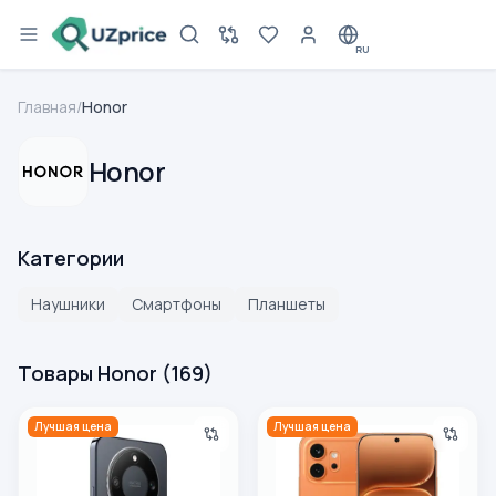
RU
Главная
/
Honor
Honor
Категории
Наушники
Смартфоны
Планшеты
Товары Honor
(
169
)
Смартфон Honor X9D 12/256 ГБ, черный
Смартфон Honor 600 8/256 
Лучшая цена
Лучшая цена