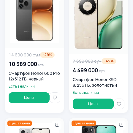
14 600 000
сум
-
29
%
7 699 000
сум
-
42
%
10 389 000
сум
4 499 000
сум
Смартфон Honor 600 Pro
12/512 ГБ, черный
Смартфон Honor X9D
8/256 ГБ, золотистый
Есть в наличии
Есть в наличии
Цены
Цены
Смартфон Honor 400 Lite 8/256 ГБ, Velvet Gray
Honor X6c Black 6/256 GB
Лучшая цена
Лучшая цена