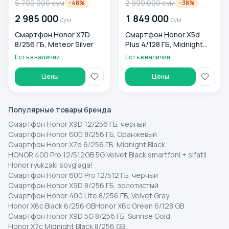
5 700 000
сум
2 999 000
сум
-
48
%
-
38
%
2 985 000
1 849 000
сум
сум
Смартфон Honor X7D
Смартфон Honor X5d
8/256 ГБ, Meteor Silver
Plus 4/128 ГБ, Midnight
Black
Есть в наличии
Есть в наличии
Цены
Цены
Популярные товары бренда
Смартфон Honor X9D 12/256 ГБ, черный
Смартфон Honor 600 8/256 ГБ, Оранжевый
Смартфон Honor X7e 6/256 ГБ, Midnight Black
HONOR 400 Pro 12/512GB 5G Velvet Black smartfoni + sifatli
Honor ryukzaki sovg'aga!
Смартфон Honor 600 Pro 12/512 ГБ, черный
Смартфон Honor X9D 8/256 ГБ, золотистый
Смартфон Honor 400 Lite 8/256 ГБ, Velvet Gray
Honor X6c Black 6/256 GB
Honor X6c Green 6/128 GB
Смартфон Honor X9D 5G 8/256 ГБ, Sunrise Gold
Honor X7c Midnight Black 8/256 GB