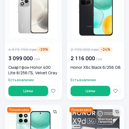
4 373 750
сум
2 799 000
сум
-
29
%
-
24
%
3 099 000
2 116 000
сум
сум
Смартфон Honor 400
Honor X6c Black 6/256 GB
Lite 8/256 ГБ, Velvet Gray
Есть в наличии
Есть в наличии
Цены
Цены
Honor X6c Green 6/128 GB
Смартфон Honor X9D 5G 8/25
Лучшая цена
Лучшая цена