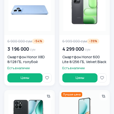
6 900 000
сум
6 999 000
сум
-
54
%
-
39
%
3 196 000
4 299 000
сум
сум
Смартфон Honor X8D
Смартфон Honor 600
8/128 ГБ, голубой
Lite 8/256 ГБ, Velvet Black
Есть в наличии
Есть в наличии
Цены
Цены
Смартфон Honor X8c 6/128 Midnight Black
Смартфон Honor X7D 6/128 
Лучшая цена