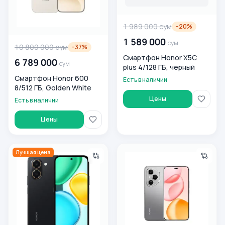
1 989 000
сум
-
20
%
1 589 000
сум
10 800 000
сум
-
37
%
Смартфон Honor X5C
6 789 000
сум
plus 4/128 ГБ, черный
Смартфон Honor 600
Есть в наличии
8/512 ГБ, Golden White
Цены
Есть в наличии
Цены
Смартфон Honor X7e 6/128 ГБ, Midnight Black
Смартфон Honor 400 Pro 12/
Лучшая цена