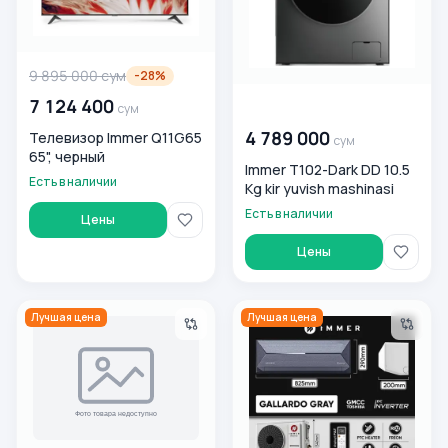
9 895 000
сум
-
28
%
7 124 400
00 000 000
сум
сум
4 789 000
Телевизор Immer Q11G65
сум
65", черный
Immer T102-Dark DD 10.5
Есть в наличии
Kg kir yuvish mashinasi
Есть в наличии
Цены
Цены
Холодильник Immer DF250BF, серый
Кондиционер Immer Gallardo
Лучшая цена
Лучшая цена