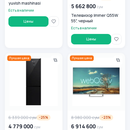
yuvish mashinasi
5 662 800
сум
Есть в наличии
Телевизор Immer Q55W
55", черный
Цены
Есть в наличии
Цены
Холодильник Immer NF310 Black Glass
Телевизор Immer U65W2, ч
Лучшая цена
Лучшая цена
6 339 000
сум
8 980 000
сум
-
25
%
-
23
%
4 779 000
6 914 600
сум
сум