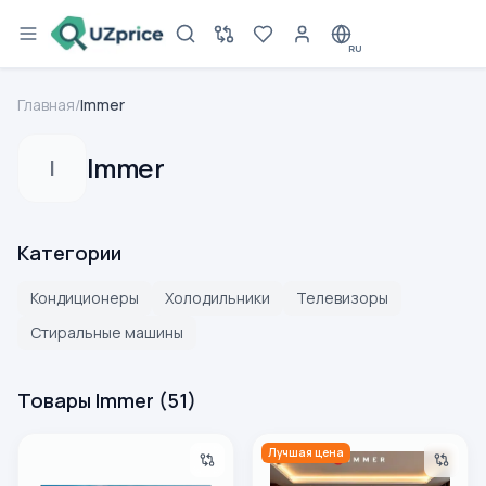
RU
Главная
/
Immer
Immer
I
Категории
Кондиционеры
Холодильники
Телевизоры
Стиральные машины
Товары Immer
(
51
)
Телевизор Immer U43A2 4K UHD Android TV
Телевизор Immer U50A2 50"
Лучшая цена