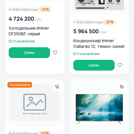
5 980 000
сум
-
21
%
4 724 200
сум
7 550 000
сум
-
21
%
Холодильник Immer
5 964 500
сум
DF250BF, серый
Кондиционер Immer
Есть в наличии
Gallardo 12, темно-синий
Цены
Есть в наличии
Цены
Стиральная машина Immer M801W 8 Кг
Телевизор Immer Platinum 65
Лучшая цена
3 919 000
сум
-
10
%