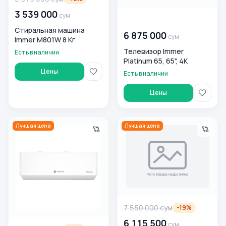
3 539 000
сум
00 000 000
сум
Стиральная машина
6 875 000
сум
Immer M801W 8 Кг
Телевизор Immer
Есть в наличии
Platinum 65, 65", 4K
Цены
Есть в наличии
Цены
Кондиционер Immer T-Crystal 18 Inverter
Кондиционер Immer T-Fresh 
Лучшая цена
Лучшая цена
7 550 000
сум
-
19
%
6 115 500
сум