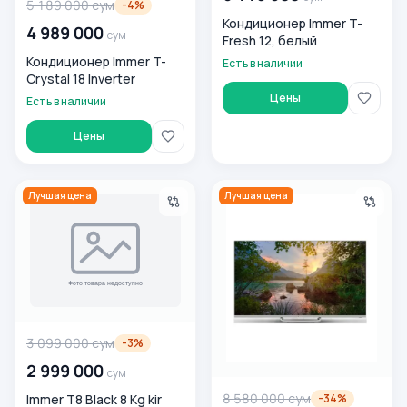
5 189 000
сум
-
4
%
Кондиционер Immer T-
4 989 000
сум
Fresh 12, белый
Кондиционер Immer T-
Есть в наличии
Crystal 18 Inverter
Цены
Есть в наличии
Цены
Immer T8 Black 8 Kg kir yuvish mashinasi
Телевизор Immer Q55W 55",
Лучшая цена
Лучшая цена
3 099 000
сум
-
3
%
2 999 000
сум
8 580 000
сум
-
34
%
Immer T8 Black 8 Kg kir