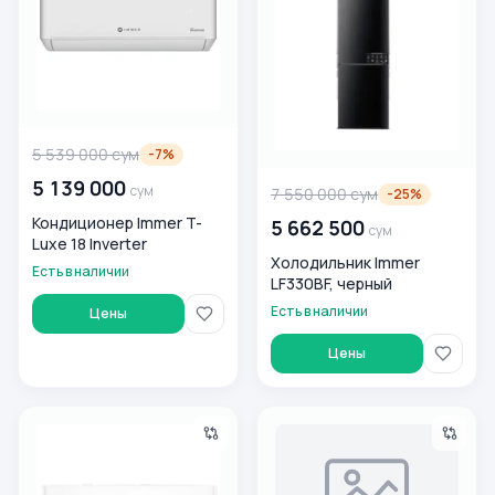
5 539 000
сум
-
7
%
5 139 000
сум
7 550 000
сум
-
25
%
Кондиционер Immer T-
5 662 500
сум
Luxe 18 Inverter
Холодильник Immer
Есть в наличии
LF330BF, черный
Есть в наличии
Цены
Цены
Кондиционер Immer T-Crystal 12 Inverter
Кондиционер Immer Pure 12 i