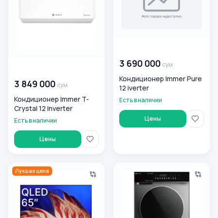
00 000 000
сум
3 690 000
сум
00 000 000
сум
Кондиционер Immer Pure
3 849 000
сум
12 iverter
Кондиционер Immer T-
Есть в наличии
Crystal 12 Inverter
Цены
Есть в наличии
Цены
Телевизор Immer Q11G65 65", черный
Immer T102-Dark DD 10.5 Kg ki
Лучшая цена