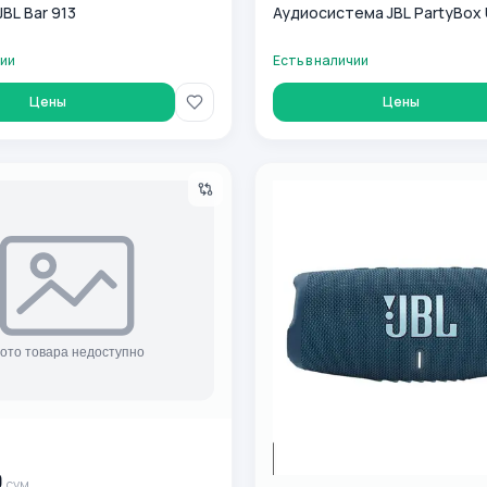
BL Bar 913
Аудиосистема JBL PartyBox 
чии
Есть в наличии
Цены
Цены
an quloqchinlar JBL JBLT110RED
Портативная колонка JBL Ch
0
сум
0
сум