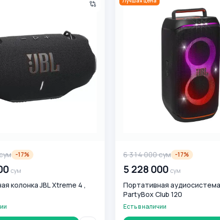
Лучшая цена
сум
6 314 000
сум
-
17
%
-
17
%
00
5 228 000
сум
сум
я колонка JBL Xtreme 4 ,
Портативная аудиосистема
PartyBox Club 120
чии
Есть в наличии