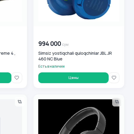
00 000 000
сум
994 000
сум
reme 4 ,
Simsiz yostiqchali quloqchinlar JBL JR
460 NC Blue
Есть в наличии
Цены
rtyBox 320
Беспроводные накладные наушники JBL Tun