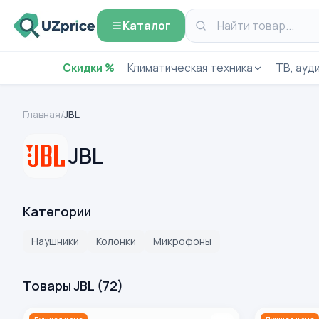
Каталог
Скидки %
Климатическая техника
ТВ, ауди
Главная
/
JBL
JBL
Категории
Наушники
Колонки
Микрофоны
Товары JBL
(
72
)
Портативная колонка JBL Charge 5 , камуфляж
Портативная