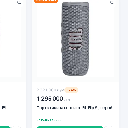
Лучшая цена
2 321 000
сум
-
44
%
1 295 000
сум
 JBL
Портативная колонка JBL Flip 6 , серый
Есть в наличии