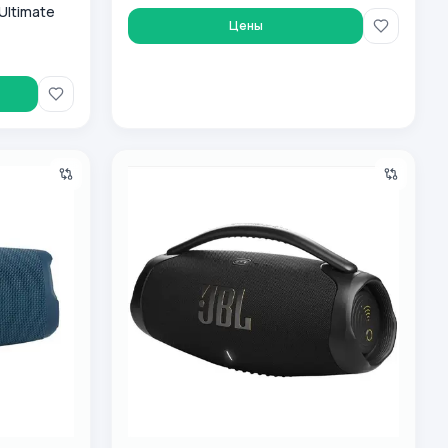
Ultimate
Цены
arge 5, синий
Портативная колонка JBL Boombox 3, черн