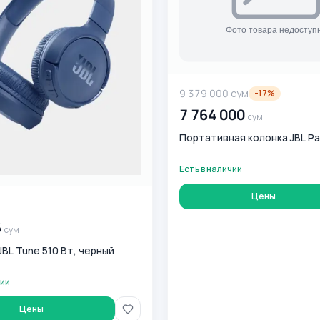
9 379 000
сум
-
17
%
7 764 000
сум
Портативная колонка JBL Pa
Есть в наличии
Цены
0
сум
6
сум
BL Tune 510 Bт, черный
чии
Цены