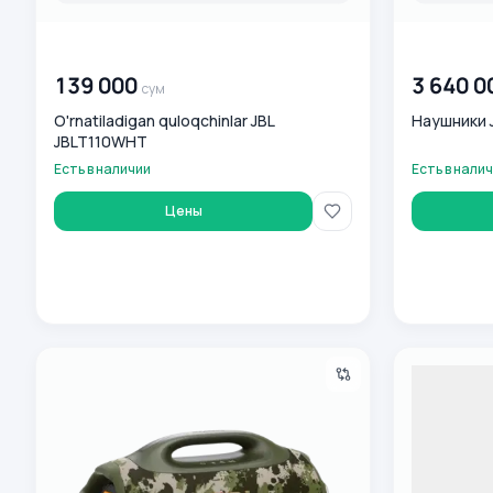
00 000 000
сум
00 000 00
139 000
3 640 0
сум
O'rnatiladigan quloqchinlar JBL
Наушники J
JBLT110WHT
Есть в наличии
Есть в нали
Цены
Simsiz Bluetooth-kolonkasi JBL Boombox 4, Green
Наушники JB