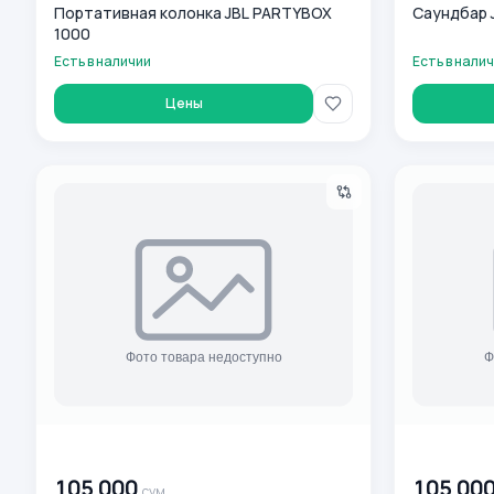
Портативная колонка JBL PARTYBOX
Саундбар J
1000
Есть в наличии
Есть в нали
Цены
JBL Tune 110 T110BLU Blue simli quloqchinlari
O'rnatiladig
00 000 000
сум
00 000 00
105 000
105 00
сум