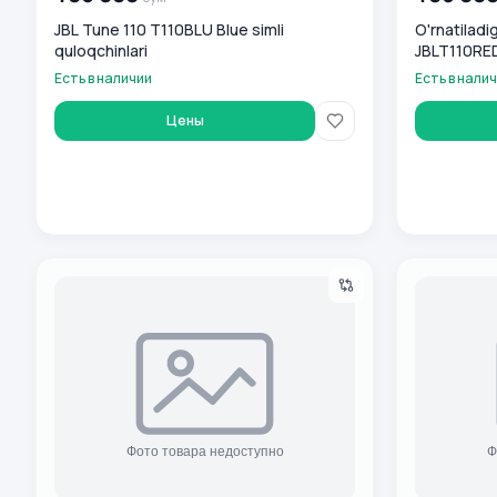
JBL Tune 110 T110BLU Blue simli
O'rnatiladi
quloqchinlari
JBLT110RE
Есть в наличии
Есть в нали
Цены
O'rnatiladigan quloqchinlar JBL JBLT110WHT
Наушники JB