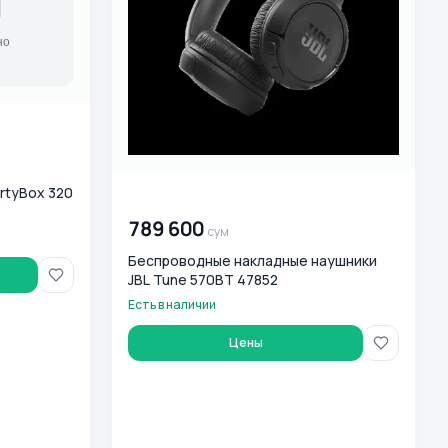
rtyBox 320
00 000 000
сум
789 600
сум
Беспроводные накладные наушники
JBL Tune 570BT 47852
Есть в наличии
Цены