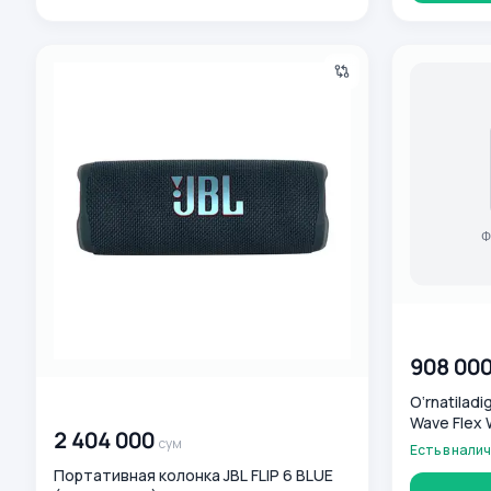
Портативная колонка JBL FLIP 6 BLUE (JBLFLIP6BLU)
O‘rnatiladig
00 000 00
908 00
O‘rnatiladi
00 000 000
сум
Wave Flex 
2 404 000
сум
Есть в нали
Портативная колонка JBL FLIP 6 BLUE