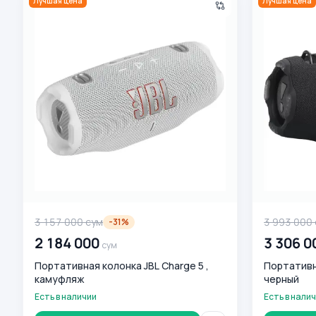
Лучшая цена
Лучшая цена
3 157 000
сум
3 993 000
-
31
%
2 184 000
3 306 0
сум
Портативная колонка JBL Charge 5 ,
Портативна
камуфляж
черный
Есть в наличии
Есть в нали