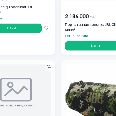
gan quloqchinlar JBL
00 000 000
сум
D
2 184 000
сум
чии
Портативная колонка JBL Ch
Цены
синий
Есть в наличии
Цены
L Tour Pro 2, черный
Портативная колонка JBL Xt