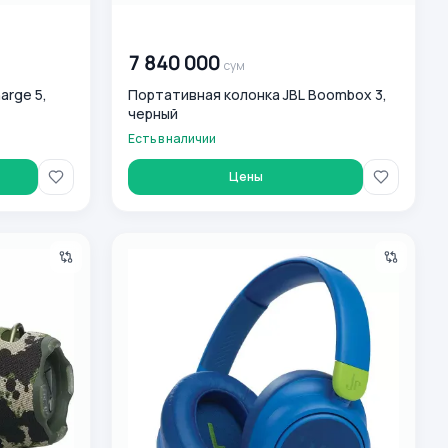
00 000 000
сум
7 840 000
сум
arge 5,
Портативная колонка JBL Boombox 3,
черный
Есть в наличии
Цены
reme 4 , Squad
Simsiz yostiqchali quloqchinlar JBL JR 460 NC B