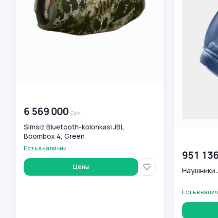
00 000 000
сум
6 569 000
сум
Simsiz Bluetooth-kolonkasi JBL
Boombox 4, Green
00 000 00
Есть в наличии
951 13
Цены
Наушники J
Есть в нали