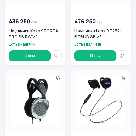
00 000 000
сум
00 000 000
сум
436 250
476 250
сум
сум
Наушники Koss SPORTA
Наушники Koss BT232i
PRO SB RW V2
FITBUD SB V3
Есть в наличии
Есть в наличии
Цены
Цены
Наушники Koss UR40 SB V2 RW
Наушники Koss BT221i RW V3