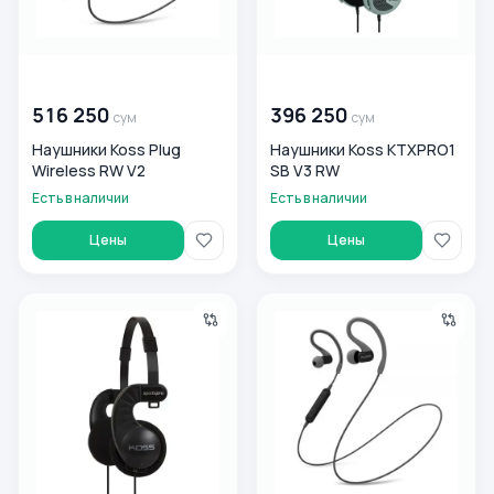
00 000 000
сум
00 000 000
сум
516 250
396 250
сум
сум
Наушники Koss Plug
Наушники Koss KTXPRO1
Wireless RW V2
SB V3 RW
Есть в наличии
Есть в наличии
Цены
Цены
Наушники Koss SPORTA PRO SB RW V2
Наушники Koss BT232i FITBU