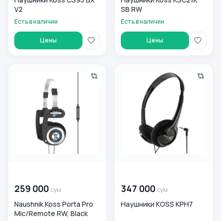
V2
SB RW
Есть в наличии
Есть в наличии
Цены
Цены
Naushnik Koss Porta Pro Mic/Remote RW, Black
Наушники KOSS KPH7
00 000 000
сум
00 000 000
сум
259 000
347 000
сум
сум
Naushnik Koss Porta Pro
Наушники KOSS KPH7
Mic/Remote RW, Black