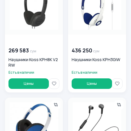
00 000 000
сум
00 000 000
сум
269 583
436 250
сум
сум
Наушники Koss KPH8K V2
Наушники Koss KPH30iW
RW
Есть в наличии
Есть в наличии
Цены
Цены
Наушники Koss UR23iB SBS V2 CA RW
Наушники Koss BT115i V3