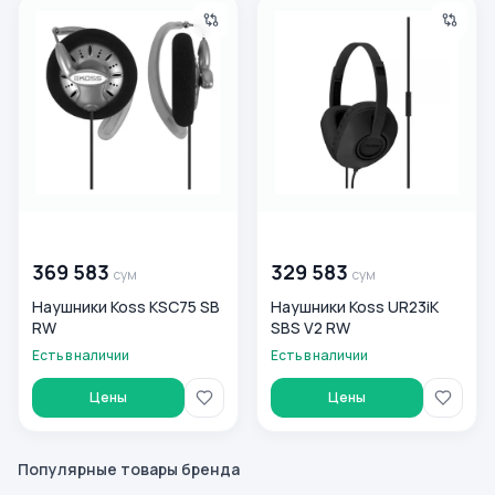
Наушники Koss KSC75 SB RW
Наушники Koss UR23iK SBS V
00 000 000
сум
00 000 000
сум
369 583
329 583
сум
сум
Наушники Koss KSC75 SB
Наушники Koss UR23iK
RW
SBS V2 RW
Есть в наличии
Есть в наличии
Цены
Цены
Популярные товары бренда