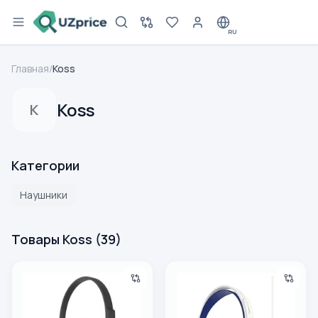
RU
Главная
/
Koss
Koss
K
Категории
Наушники
Товары Koss
(
39
)
Наушники Koss KPH8K V2 RW
Наушники Koss KPH30iW