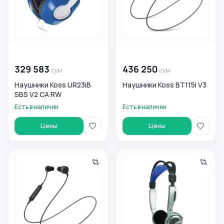
00 000 000
сум
00 000 000
сум
329 583
436 250
сум
сум
Наушники Koss UR23iB
Наушники Koss BT115i V3
SBS V2 CA RW
Есть в наличии
Есть в наличии
Цены
Цены
Наушники Koss Plug Wireless RW V2
Наушники Koss KTXPRO1 SB 