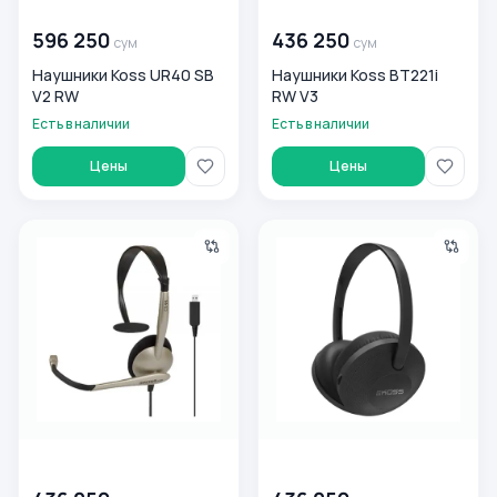
00 000 000
сум
00 000 000
сум
596 250
436 250
сум
сум
Наушники Koss UR40 SB
Наушники Koss BT221i
V2 RW
RW V3
Есть в наличии
Есть в наличии
Цены
Цены
Наушники Koss CS95 USB WB V3 RW
Наушники Koss KPH7 Wireles
00 000 000
сум
00 000 000
сум