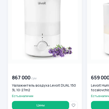
00 000 000
сум
00 000 00
867 000
659 00
сум
Увлажнитель воздуха Levoit DUAL 150
Levoit Humi
3L 10-27m2
tozalovchi
Есть в наличии
Есть в нали
Цены