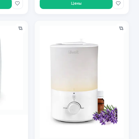
Цены
 tozalovchisi, 15 m2 gacha!
Увлажнитель воздуха Levoit Humidifier Dual 