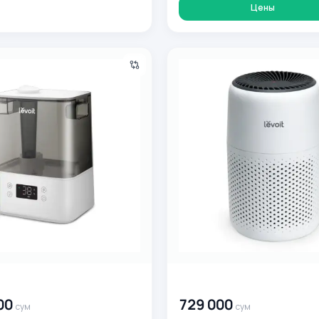
Цены
о 57 м2!
ifier Classic 300S havo namlagich, 20-47 m2 gacha!
Levoit Purifier Core Mini havo
0
сум
00 000 000
сум
00
729 000
сум
сум