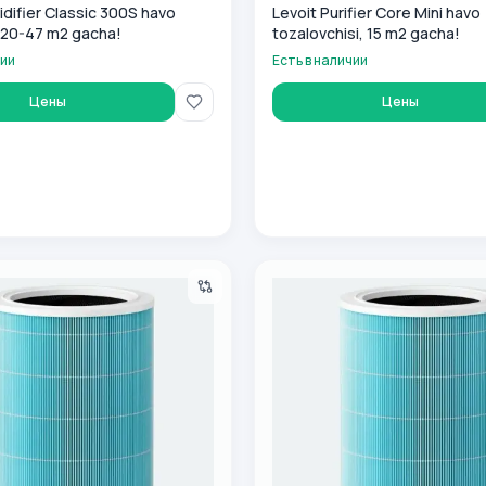
idifier Classic 300S havo
Levoit Purifier Core Mini havo
 20-47 m2 gacha!
tozalovchisi, 15 m2 gacha!
чии
Есть в наличии
Цены
Цены
ch filtri Levoit Filter Core 200S RF
Havo tozalagich filtri Levoit F