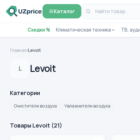
Каталог
Скидки %
Климатическая техника
ТВ, ауди
Главная
/
Levoit
Levoit
L
Категории
Очистители воздуха
Увлажнители воздуха
Товары Levoit
(
21
)
Очиститель воздуха Levoit Purifier Core 400S, до 90 м2
Очиститель 