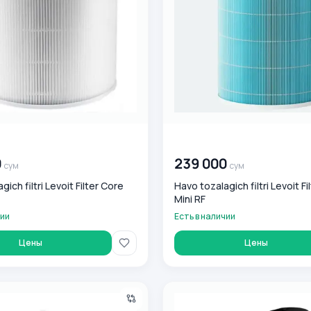
0
сум
00 000 000
сум
0
239 000
сум
сум
ich filtri Levoit Filter Core
Havo tozalagich filtri Levoit Fi
Mini RF
чии
Есть в наличии
Цены
Цены
ifier Dual 150 havo tozalovchisi, 10-27 m2 gacha!
Очиститель воздуха Levoit 