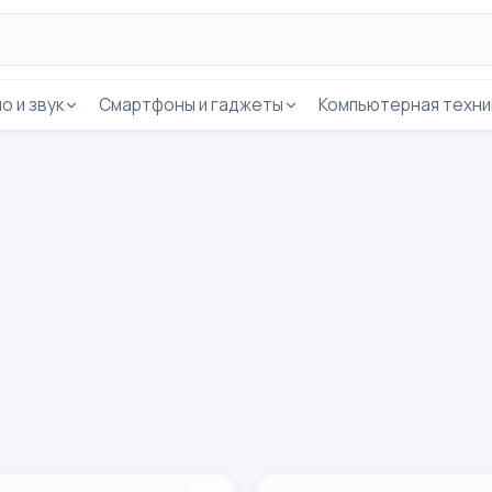
о и звук
Смартфоны и гаджеты
Компьютерная техни
!
воздуха Levoit Purifier Core 200S, до 32 м2!
Очиститель воздуха Levoit P