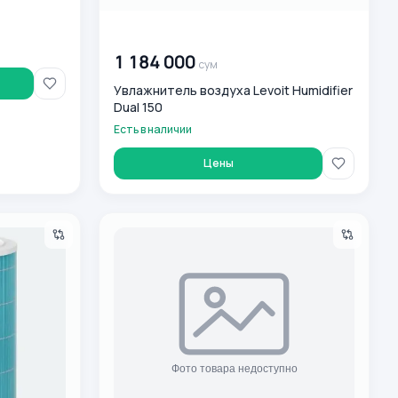
00 000 000
сум
1 184 000
сум
Увлажнитель воздуха Levoit Humidifier
Dual 150
Есть в наличии
Цены
ilter EverestAir RF
Очиститель воздуха Levoit Core Mini