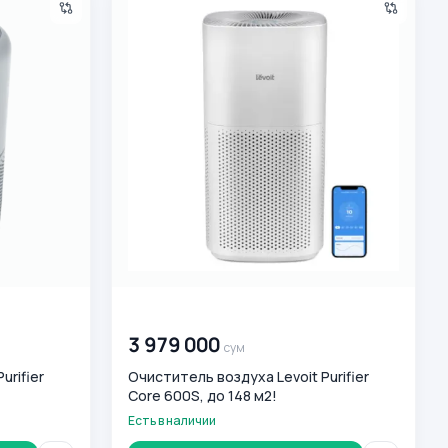
00 000 000
сум
3 979 000
сум
urifier
Очиститель воздуха Levoit Purifier
Core 600S, до 148 м2!
Есть в наличии