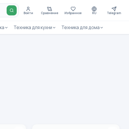
Войти
Сравнение
Избранное
RU
Telegram
ка
Техника для кухни
Техника для дома
urifier Core 300S, до 54 м2!
Очиститель воздуха Levoit Purifier Core 600