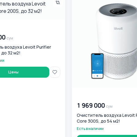
0
сум
00
сум
 воздуха Levoit Purifier
 до 32 м2!
чии
Цены
00 000 000
сум
1 969 000
сум
Очиститель воздуха Levoit P
Core 300S, до 54 м2!
Есть в наличии