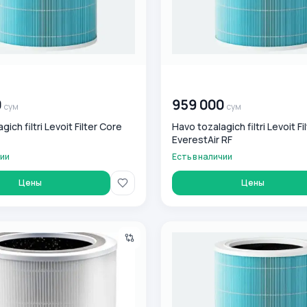
0
сум
00 000 000
сум
0
959 000
сум
сум
ich filtri Levoit Filter Core
Havo tozalagich filtri Levoit Fi
EverestAir RF
чии
Есть в наличии
Цены
Цены
!
ch filtri Levoit Filter Core 400S RF
Havo tozalagich filtri Levoit F