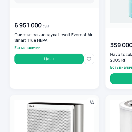
00 000 000
сум
6 951 000
сум
Очиститель воздуха Levoit Everest Air
00 000 00
Smart True HEPA
359 00
Есть в наличии
Havo tozalag
Цены
200S RF
Есть в нали
Levoit Purifier EverestAir havo tozalovchisi, 126 m2 gacha
Havo tozalagi