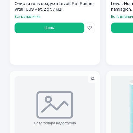
Очиститель воздуха Levoit Pet Purifier
Levoit Hum
Vital 100S Pet, до 57 м2!
namlagich,
Есть в наличии
Есть в нали
Цены
Очиститель воздуха Levoit Everest Air Smart True HEPA
Havo tozalagi