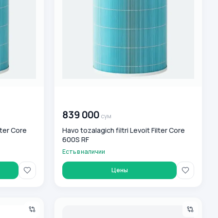
00 000 000
сум
839 000
сум
lter Core
Havo tozalagich filtri Levoit Filter Core
600S RF
Есть в наличии
Цены
EverestAir 126m2
Очиститель воздуха Levoit Core Mini 15m2