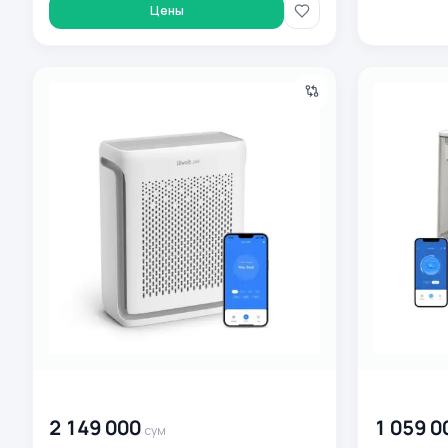
Цены
Очиститель воздуха Levoit Pet Purifier Vital 100S Pet, д
Levoit Humid
00 000 000
сум
00 000 00
2 149 000
1 059 0
сум