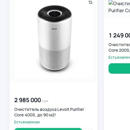
00 000 00
1 249 0
Очиститель
Core 200S,
Есть в нали
00 000 000
сум
2 985 000
сум
Очиститель воздуха Levoit Purifier
Core 400S, до 90 м2!
Есть в наличии