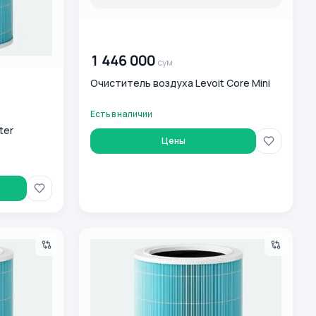
00 000 000
сум
1 446 000
сум
Очиститель воздуха Levoit Core Mini
Есть в наличии
lter
Цены
ilter Core Mini RF
Havo tozalagich filtri Levoit Filter Core 600S R