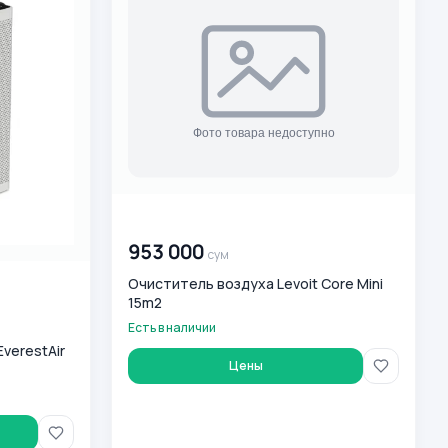
00 000 000
сум
953 000
сум
Очиститель воздуха Levoit Core Mini
15m2
Есть в наличии
verestAir
Цены