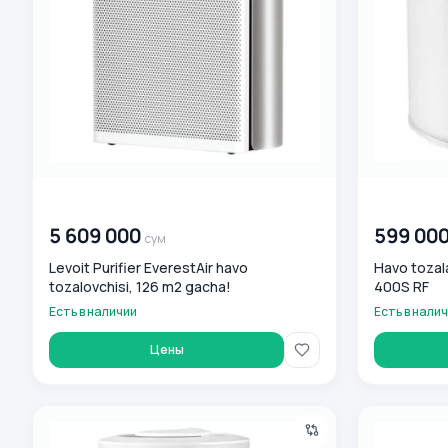
00 000 000
сум
00 000 00
5 609 000
599 00
сум
Levoit Purifier EverestAir havo
Havo tozalag
tozalovchisi, 126 m2 gacha!
400S RF
Есть в наличии
Есть в нали
Цены
Увлажнитель воздуха Levoit DUAL 150 3L 10-27m2
Levoit Humid