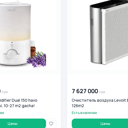
0
сум
00 000 000
сум
0
7 627 000
сум
сум
difier Dual 150 havo
Очиститель воздуха Levoit E
si, 10-27 m2 gacha!
126m2
чии
Есть в наличии
Цены
Цены