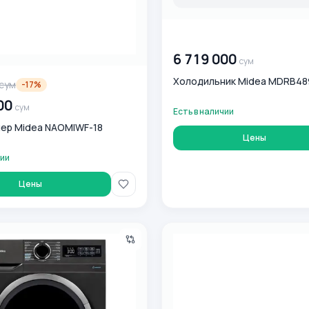
00 000 000
сум
6 719 000
сум
Холодильник Midea MDRB4
сум
-
17
%
00
сум
Есть в наличии
ер Midea NAOMIWF-18
Цены
чии
Цены
 машина Midea MF01814BS47/T 8 кг, серый
Сплит-система Midea Naomi P