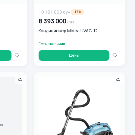
10 131 000
сум
-
17
%
8 393 000
сум
Кондиционер Midea UVAC-12
Есть в наличии
Цены
89FGF33O
Пылесос Midea MB09MEBU