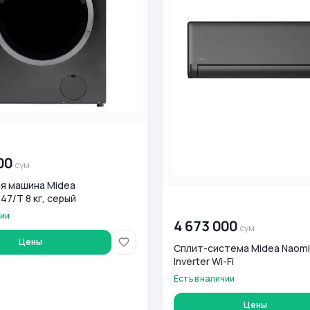
0
сум
00
сум
я машина Midea
7/T 8 кг, серый
00 000 000
сум
чии
4 673 000
сум
Цены
Сплит-система Midea Naomi
Inverter Wi-Fi
Есть в наличии
Цены