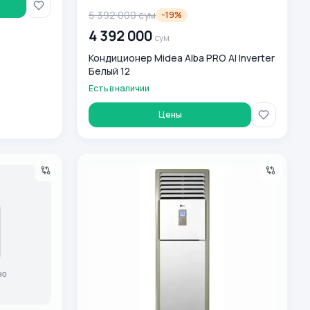
5 392 000
сум
-
19
%
4 392 000
сум
Кондиционер Midea Alba PRO AI Inverter
Белый 12
Есть в наличии
Цены
ий
Колонный кондиционер Midea FST-60 INV