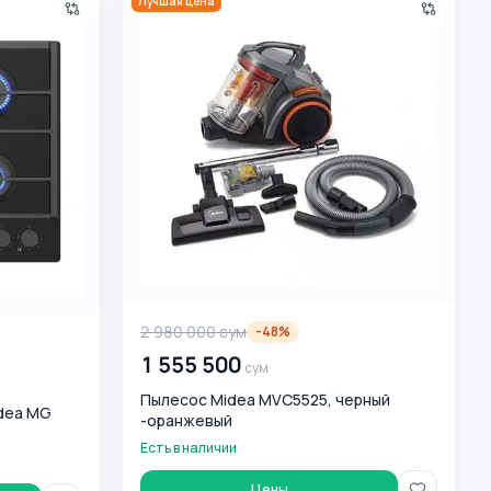
Лучшая цена
2 980 000
сум
-
48
%
1 555 500
сум
Пылесос Midea MVC5525, черный
idea MG
-оранжевый
Есть в наличии
Цены