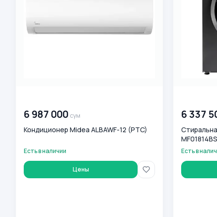
00 000 000
сум
00 000 00
6 987 000
6 337 5
сум
Кондиционер Midea ALBAWF-12 (PTC)
Стиральна
MF01814BS4
Есть в наличии
Есть в нали
Цены