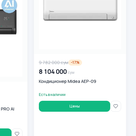
9 782 000
сум
-
17
%
8 104 000
сум
Кондиционер Midea AEP-09
Есть в наличии
Цены
 PRO AI