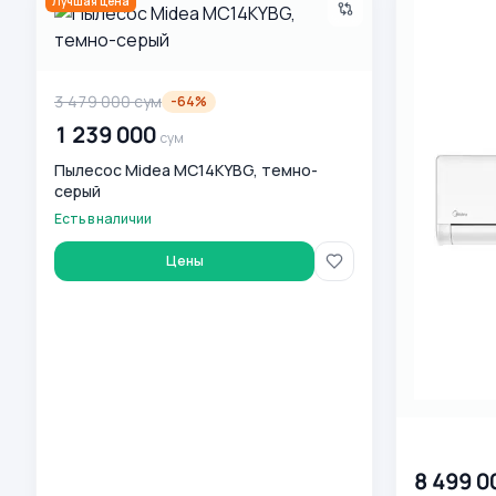
Лучшая цена
3 479 000
сум
-
64
%
1 239 000
сум
Пылесос Midea MC14KYBG, темно-
серый
Есть в наличии
Цены
00 000 00
8 499 0