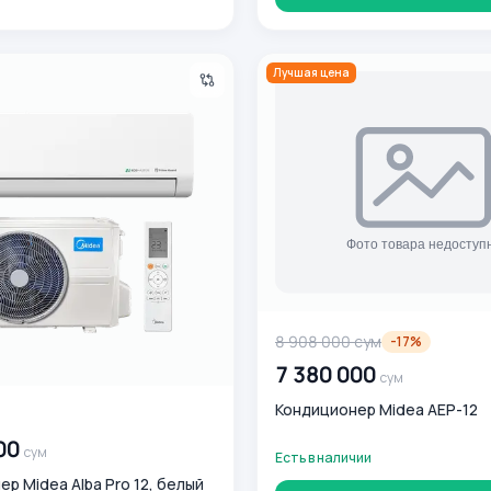
 Midea Alba Pro 12, белый
Кондиционер Midea AEP-12
Лучшая цена
8 908 000
сум
-
17
%
7 380 000
сум
Кондиционер Midea AEP-12
0
сум
00
сум
Есть в наличии
р Midea Alba Pro 12, белый