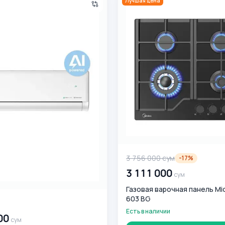
Лучшая цена
3 756 000
сум
-
17
%
3 111 000
сум
Газовая варочная панель M
603 BG
0
сум
Есть в наличии
00
сум