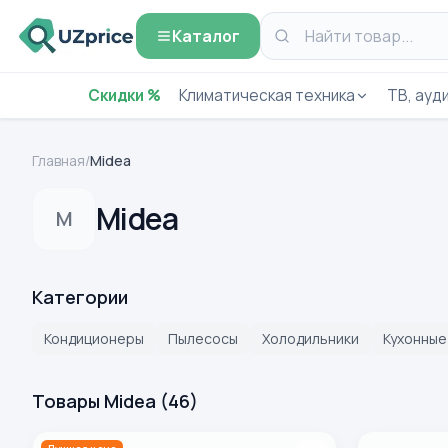
Каталог
Скидки %
Климатическая техника
ТВ, ауди
Главная
/
Midea
Midea
M
Категории
Кондиционеры
Пылесосы
Холодильники
Кухонные
Товары Midea
(
46
)
Пылесос Midea MC14KYBG, темно-серый
Кондиционер