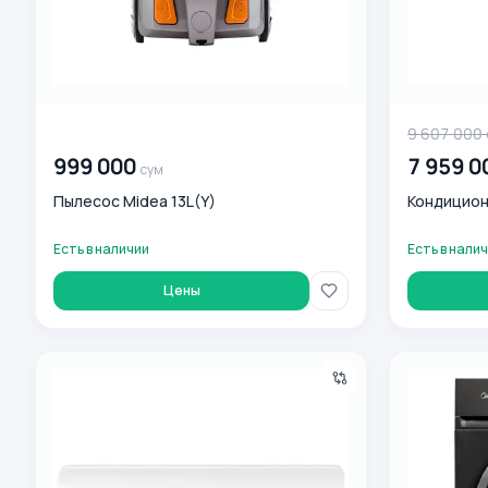
00 000 000
сум
9 607 000
999 000
7 959 0
сум
Пылесос Midea 13L(Y)
Кондицион
Есть в наличии
Есть в нали
Цены
Кондиционер Midea ALBAWF-12 (PTC)
Стиральная