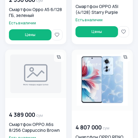
сум
Смартфон OPPO A5I
Смартфон Oppo A5 6/128
(4/128) Starry Purple
ГБ, зеленый
Есть в наличии
Есть в наличии
Цены
Цены
Смартфон OPPO A6s 8/256 Cappuccino Brown
Смартфон OPPO RENO 11F 5G
00 000 000
сум
4 389 000
сум
00 000 000
сум
Смартфон OPPO A6s
4 807 000
сум
8/256 Cappuccino Brown
Смартфон OPPO RENO
Есть в наличии