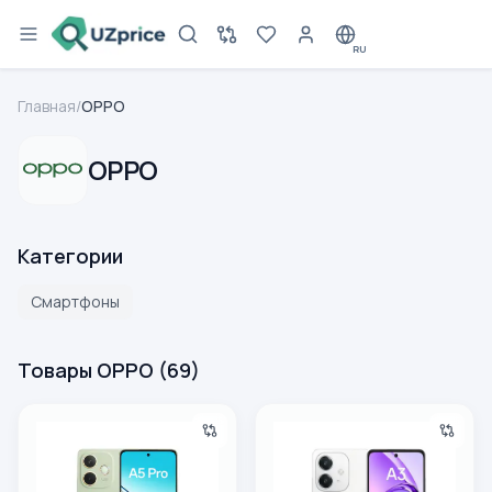
RU
Главная
/
OPPO
OPPO
Категории
Смартфоны
Товары OPPO
(
69
)
Смартфон OPPO A5 PRO (8/128) Olive Green
Смартфон OPPO A3 6/128 Sta