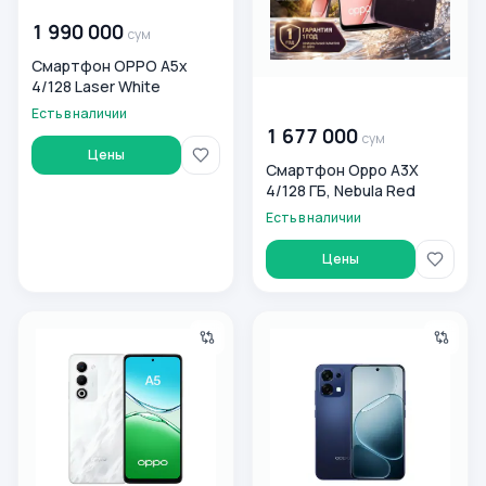
1 990 000
сум
Смартфон OPPO A5x
4/128 Laser White
00 000 000
сум
Есть в наличии
1 677 000
сум
Цены
Смартфон Oppo A3X
4/128 ГБ, Nebula Red
Есть в наличии
Цены
Смартфон OPPO A5 6/128 Mist White
Смартфон OPPO A6 Pro 8/256