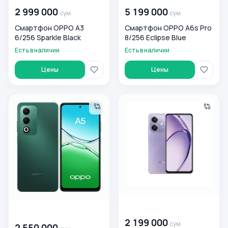
2 999 000
5 199 000
сум
сум
Смартфон OPPO A3
Смартфон OPPO A6s Pro
6/256 Sparkle Black
8/256 Eclipse Blue
Есть в наличии
Есть в наличии
Цены
Цены
Смартфон Oppo A5 6/128 ГБ, зеленый
Смартфон OPPO A5I (4/128) S
00 000 000
сум
00 000 000
сум
2 199 000
сум
2 550 000