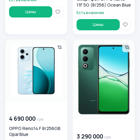
11F 5G (8/256) Ocean Blue
Цены
Есть в наличии
Цены
OPPO Reno14 F 8/256GB Opal Blue
Смартфон OPPO A5 8/256 Au
00 000 000
сум
4 690 000
сум
00 000 000
сум
OPPO Reno14 F 8/256GB
Opal Blue
3 290 000
сум