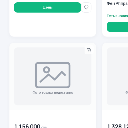
Фен Philip
Цены
Есть в нали
Soch quritgichi Philips BHD272/00
Электробрит
00 000 000
сум
00 000 00
1 156 000
1 328 1
сум