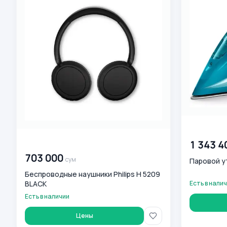
00 000 00
00 000 000
сум
1 343 4
703 000
сум
Паровой ут
Беспроводные наушники Philips H 5209
BLACK
Есть в нали
Есть в наличии
Цены