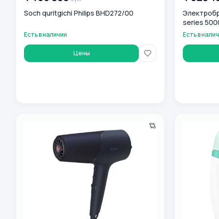
Soch quritgichi Philips BHD272/00
Электробри
series 500
Есть в наличии
Есть в нали
Цены
Фен для волос Philips BHD510/00
Эпилятор Ph