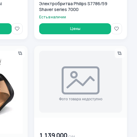
i
Электробритва Philips S7786/59
Shaver series 7000
Есть в наличии
Цены
Утюг Philips DST3030/70
00 000 000
сум
1 139 000
сум