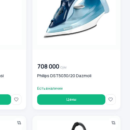
00 000 000
сум
708 000
сум
si
Philips DST5030/20 Dazmoli
Есть в наличии
Цены
lips H 4209 BLACK
Philips FC9332/09 Changyutgichi