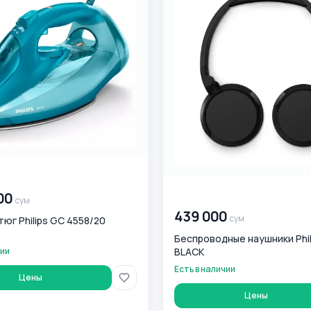
0
сум
00 000 000
сум
00
сум
439 000
сум
юг Philips GC 4558/20
Беспроводные наушники Phil
BLACK
чии
Есть в наличии
Цены
Цены