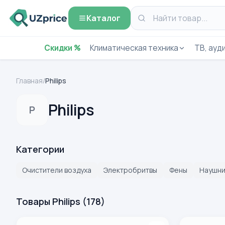
Каталог
Скидки %
Климатическая техника
ТВ, ауди
Главная
/
Philips
Philips
P
Категории
Очистители воздуха
Электробритвы
Фены
Наушни
Товары Philips
(
178
)
Philips AC3420/10 2 in 1 Iqlim tizimi
Фен Philips