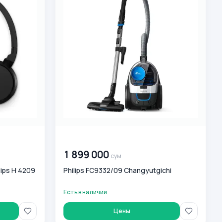
00 000 000
сум
1 899 000
сум
ips H 4209
Philips FC9332/09 Changyutgichi
Есть в наличии
Цены