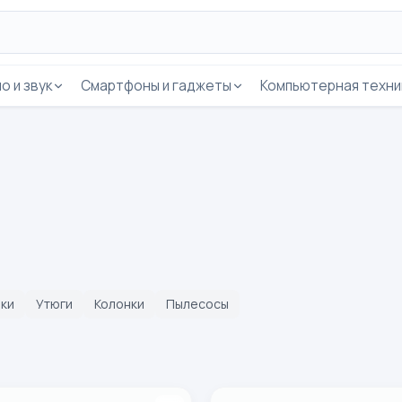
о и звук
Смартфоны и гаджеты
Компьютерная техни
ки
Утюги
Колонки
Пылесосы
 ThermoProtect BHD350/10
Philips 7000 seriyasi BHA710/