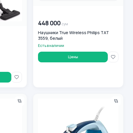
00 000 000
сум
448 000
сум
Наушники True Wireless Philips TAT
3559, белый
Есть в наличии
Цены
si
Philips DST5030/20 Dazmoli