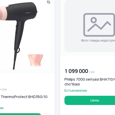
00 000 000
сум
1 099 000
сум
Philips 7000 seriyasi BHA710/
0
сум
cho‘tkasi
4
сум
Есть в наличии
s ThermoProtect BHD350/10
Цены
чии