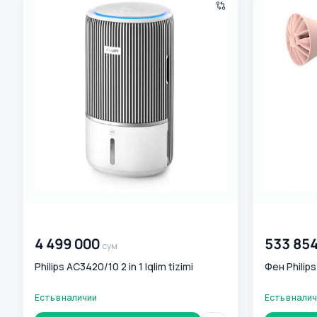
00 000 000
сум
00 000 00
4 499 000
533 85
сум
Philips AC3420/10 2 in 1 Iqlim tizimi
Фен Philip
Есть в наличии
Есть в нали