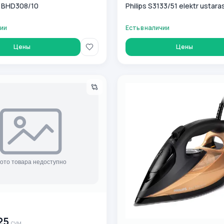
s BHD308/10
Philips S3133/51 elektr ustaras
чии
Есть в наличии
Цены
Цены
ва Philips S5583/10 Shaver series 5000
Dazmol Philips DST7040/80
0
сум
25
сум