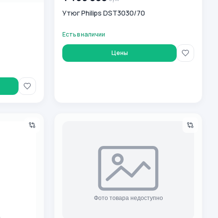
Утюг Philips DST3030/70
Есть в наличии
Цены
Наушники True Wireless Philips TAT 3559, бе