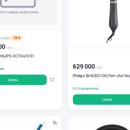
0
сум
-
38
%
00
сум
HILIPS XC7043/01
00 000 000
сум
629 000
сум
чии
Philips BHA301/00 Fen cho‘tka
Цены
Есть в наличии
Цены
г Philips GC 4558/20
Беспроводные наушники Phi