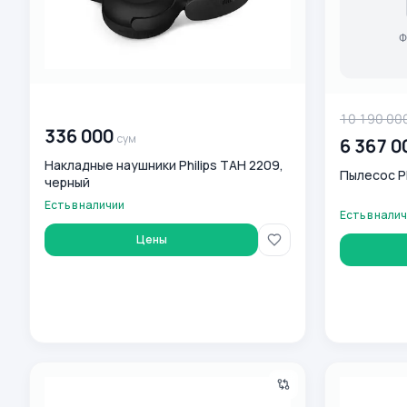
00 000 000
сум
10 190 00
336 000
сум
6 367 0
Накладные наушники Philips TAH 2209,
Пылесос P
черный
Есть в наличии
Есть в нали
Цены
Беспроводные наушники Philips H 5209 BLACK
Паровой утю