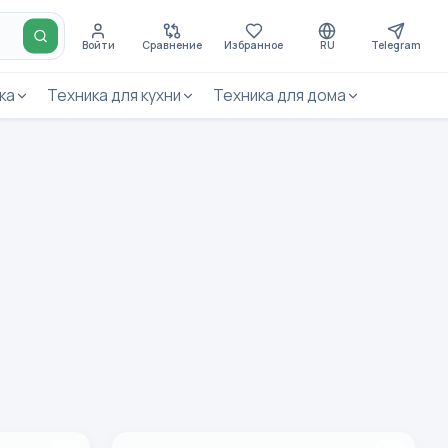
Войти
Сравнение
Избранное
RU
Telegram
ка
Техника для кухни
Техника для дома
00 fen-cho‘tkasi
Philips BHA530/00 Fen cho‘tkasi