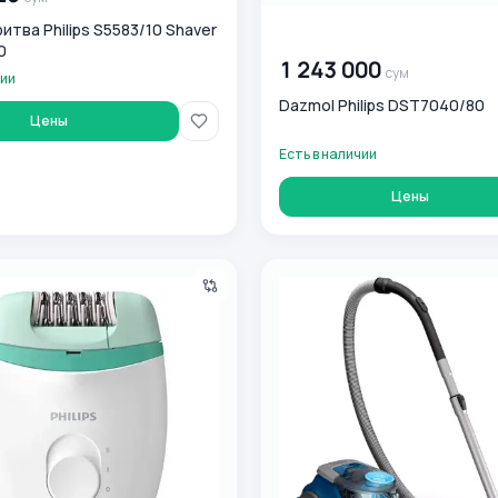
тва Philips S5583/10 Shaver
00 000 000
сум
0
1 243 000
сум
чии
Dazmol Philips DST7040/80
Цены
Есть в наличии
Цены
ilips BRE224
Пылесос Philips XB 2022/01