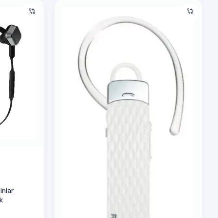
hinlar Remax BT4 sporty RB S2 Black
Bluetooth garnitura Remax T9 White
inlar
k