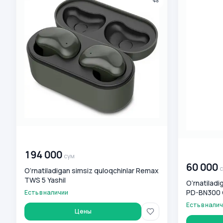
00 000 000
сум
00 000 00
194 000
сум
60 000
O‘rnatiladigan simsiz quloqchinlar Remax
TWS 5 Yashil
O‘rnatilad
PD-BN300 
Есть в наличии
Есть в нали
Цены