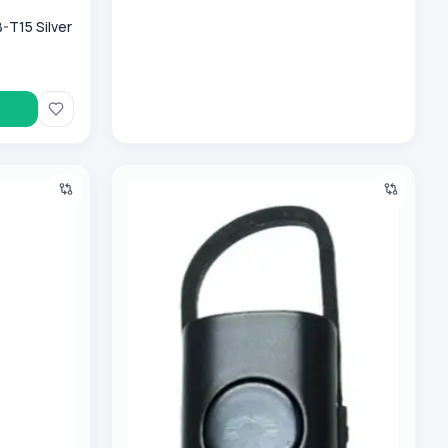
-T15 Silver
hinlar Remax PD-BN300 Oq
Bluetooth garnitura Remax RB-T15 Black