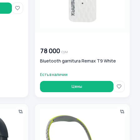
00 000 000
сум
78 000
сум
Bluetooth garnitura Remax T9 White
Есть в наличии
Цены
lar Remax RB 750HB
O‘rnatiladigan simsiz quloqchinlar Remax RB-S2