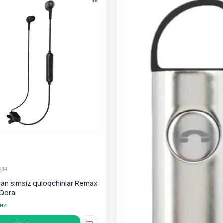
0
сум
сум
igan simsiz quloqchinlar Remax
Qora
чии