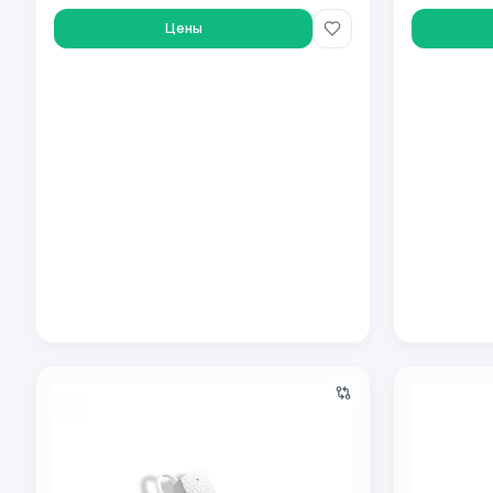
Цены
Bluetooth garnitura Remax PD-BE200 White
Беспроводн