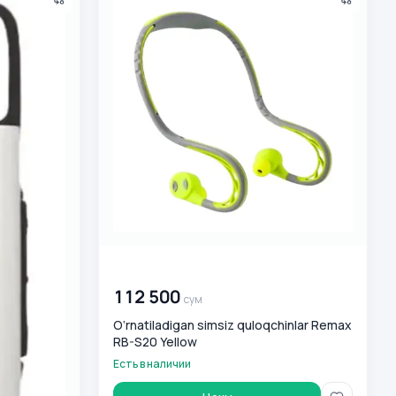
00 000 000
сум
112 500
сум
O‘rnatiladigan simsiz quloqchinlar Remax
RB-S20 Yellow
Есть в наличии