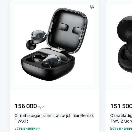
O'rnatiladigan simsiz quloqchinlar Remax TWS33
O‘rnatiladig
00 000 000
сум
00 000 00
156 000
151 50
сум
O'rnatiladigan simsiz quloqchinlar Remax
O‘rnatilad
TWS33
TWS 2 Qor
Есть в наличии
Есть в нали