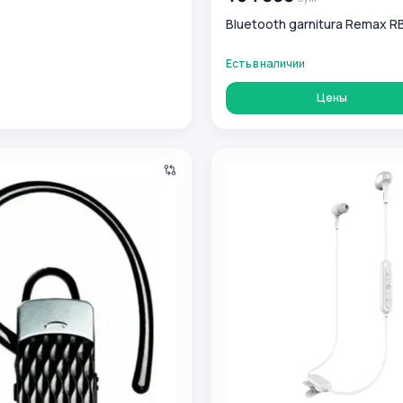
Bluetooth garnitura Remax RB
Есть в наличии
Цены
arnitura Remax T9 Black
O‘rnatiladigan simsiz quloqc