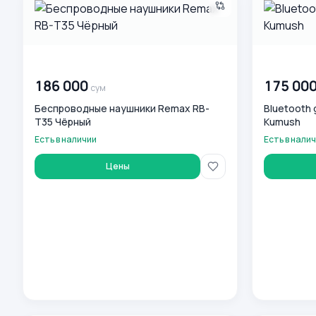
00 000 000
сум
00 000 00
186 000
175 00
сум
Беспроводные наушники Remax RB-
Bluetooth 
T35 Чёрный
Kumush
Есть в наличии
Есть в нали
Цены