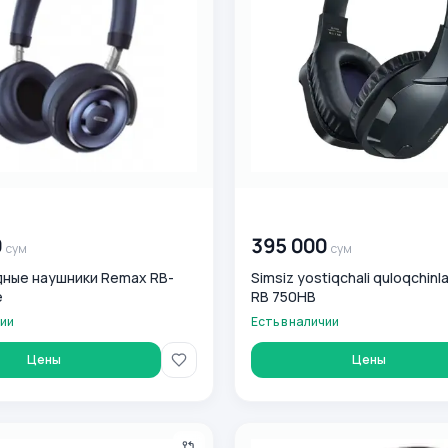
0
сум
00 000 000
сум
0
395 000
сум
сум
ные наушники Remax RB-
Simsiz yostiqchali quloqchin
e
RB 750HB
чии
Есть в наличии
Цены
Цены
gan simsiz quloqchinlar Remax PD-BN300 Qora
Bluetooth garnitura Remax RB