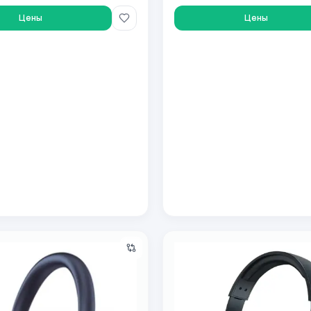
Цены
Цены
ые наушники Remax RB-620HB Blue
Simsiz yostiqchali quloqchin