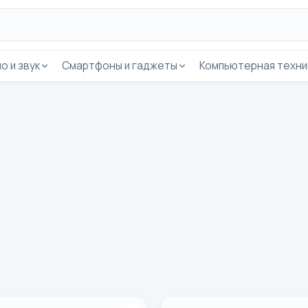
о и звук
Смартфоны и гаджеты
Компьютерная техни
arnitura Remax RB-T3 Kumush
Simsiz yostiqchali quloqchin