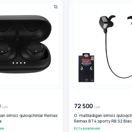
an simsiz quloqchinlar Remax TWS 2 Qora
O`rnatiladigan simsiz quloqc
0
сум
00 000 000
сум
0
72 500
сум
сум
igan simsiz quloqchinlar Remax
O`rnatiladigan simsiz quloqch
a
Remax BT4 sporty RB S2 Blac
чии
Есть в наличии