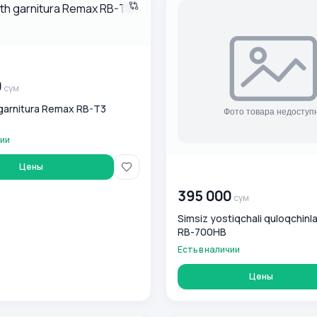
0
сум
0
сум
garnitura Remax RB-T3
чии
Цены
00 000 000
сум
395 000
сум
Simsiz yostiqchali quloqchin
RB-700HB
Есть в наличии
Цены