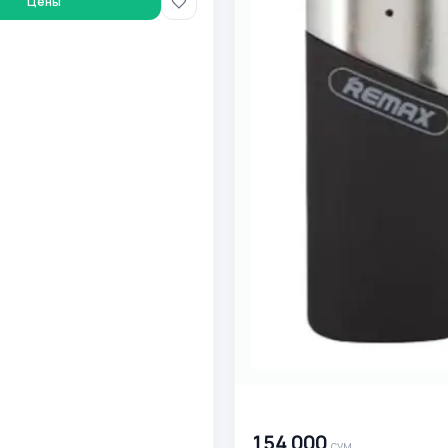
Цены
00 000 000
сум
154 000
сум