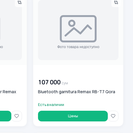
00 000 000
сум
107 000
сум
lar Remax
Bluetooth garnitura Remax RB-T7 Qora
Есть в наличии
Цены