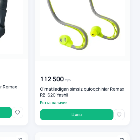
00 000 000
сум
112 500
сум
lar Remax
O‘rnatiladigan simsiz quloqchinlar Remax
RB-S20 Yashil
Есть в наличии
Цены
-T15 Silver
O‘rnatiladigan simsiz quloqchinlar Remax RB-S