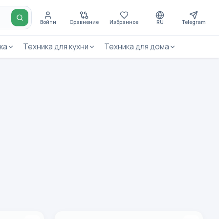
Войти
Сравнение
Избранное
RU
Telegram
ка
Техника для кухни
Техника для дома
lar Remax RB-700HB
Bluetooth garnitura Remax RB-T7 Qora