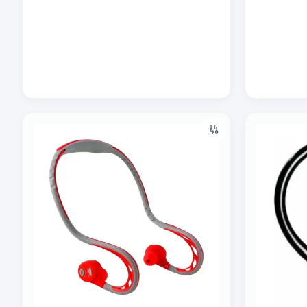
O‘rnatiladigan simsiz quloqchinlar Remax RB-S20 Qizil
Bluetooth g