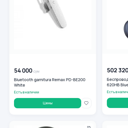
00 000 00
00 000 000
сум
502 32
54 000
сум
Беспровод
Bluetooth garnitura Remax PD-BE200
620HB Blu
White
Есть в нали
Есть в наличии
Цены
O‘rnatiladigan simsiz quloqchinlar Remax TWS 5 Yashil
O‘rnatiladi