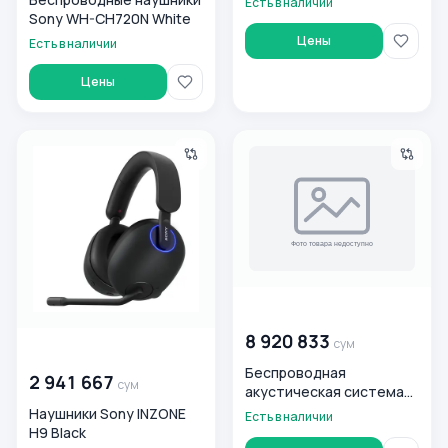
Есть в наличии
Sony WH-CH720N White
Цены
Есть в наличии
Цены
Наушники Sony INZONE H9 Black
Беспроводная акустическа
00 000 000
сум
8 920 833
сум
00 000 000
сум
Беспроводная
2 941 667
сум
акустическая система
Sony SRS-XV800
Наушники Sony INZONE
Есть в наличии
H9 Black