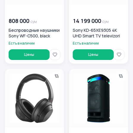
00 000 000
сум
00 000 000
сум
808 000
14 199 000
сум
сум
Беспроводные наушники
Sony KD-65XE9305 4K
Sony WF-C500, black
UHD Smart TV televizori
Есть в наличии
Есть в наличии
Цены
Цены
Sony WH-1000XM4
Портативная колонка Sony 