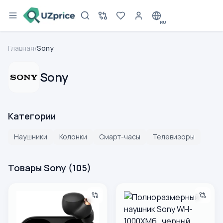
RU
Главная
/
Sony
Sony
Категории
Наушники
Колонки
Смарт-часы
Телевизоры
Товары Sony
(
105
)
Беспроводные наушники Sony WF-1000XM4 Black
Полноразмерный наушник S