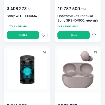
00 000 000
сум
00 000 000
сум
3 408 273
10 787 500
сум
сум
Sony WH-1000XM4
Портативная колонка
Sony SRS-XV900, чёрный
Есть в наличии
Есть в наличии
Цены
Цены
Портативная колонка Sony MHC-V02, черный
Беспроводные наушники Son
00 000 000
сум
00 000 000
сум