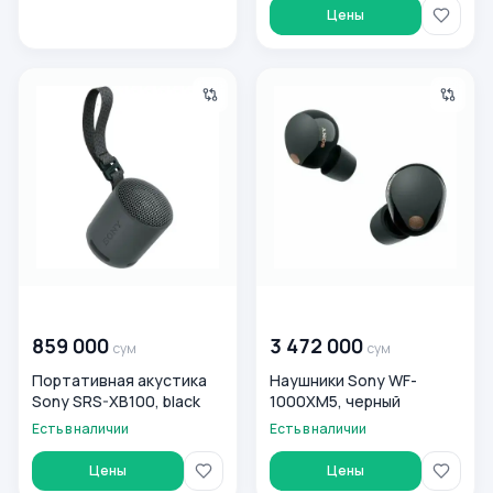
Цены
Портативная акустика Sony SRS-XB100, black
Наушники Sony WF-1000XM5,
00 000 000
сум
00 000 000
сум
859 000
3 472 000
сум
сум
Портативная акустика
Наушники Sony WF-
Sony SRS-XB100, black
1000XM5, черный
Есть в наличии
Есть в наличии
Цены
Цены