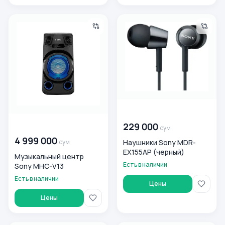
Музыкальный центр Sony MHC-V13
Наушники Sony MDR-EX155A
00 000 000
сум
229 000
00 000 000
сум
сум
4 999 000
Наушники Sony MDR-
сум
EX155AP (черный)
Музыкальный центр
Есть в наличии
Sony MHC-V13
Есть в наличии
Цены
Цены