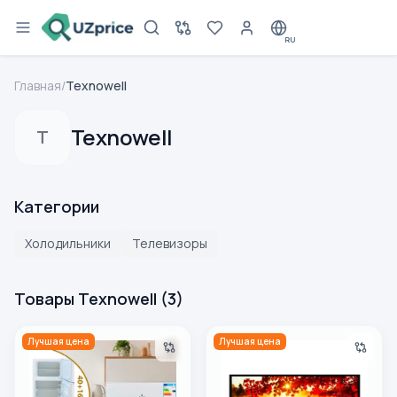
RU
Главная
/
Texnowell
Texnowell
T
Категории
Холодильники
Телевизоры
Товары Texnowell
(
3
)
Холодильник Texnowell TWL-210, белый
Телевизор Texnowell 43TX8
Лучшая цена
Лучшая цена