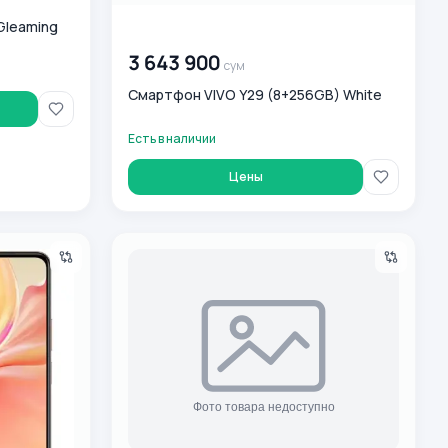
Gleaming
00 000 000
сум
3 643 900
сум
Смартфон VIVO Y29 (8+256GB) White
Есть в наличии
Цены
Gleaming Orange
Смартфон Vivo V50 (12/256) Black