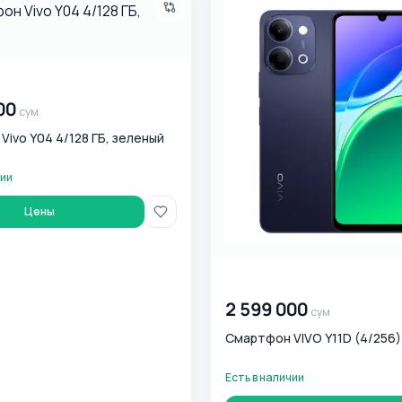
0
сум
00
сум
ivo Y04 4/128 ГБ, зеленый
чии
Цены
00 000 000
сум
2 599 000
сум
Смартфон VIVO Y11D (4/256)
Есть в наличии