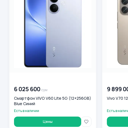
00 000 000
сум
00 000 00
6 025 600
9 899 0
сум
Смартфон VIVO V60 Lite 5G (12+256GB)
Vivo V70 1
Blue Синий
Есть в наличии
Есть в нали
Цены