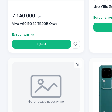
vivo Y15s 
00 000 000
сум
7 140 000
сум
Есть в нали
Vivo V60 5G 12/512GB Gray
Есть в наличии
Цены
Смартфон VIVO Y19S (6/128) Silver
Vivo V30 12