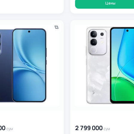
Цены
vo V70 FE 8/256 ГБ, синий
Смартфон Vivo Y29 8/128 ГБ
0
сум
00 000 000
сум
00
2 799 000
сум
сум