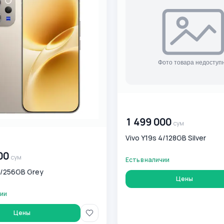
00 000 000
сум
1 499 000
сум
Vivo Y19s 4/128GB Silver
0
сум
00
сум
Есть в наличии
2/256GB Grey
Цены
чии
Цены