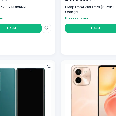
3/32GB зеленый
Смартфон VIVO Y28 (8/256) 
Orange
чии
Есть в наличии
Цены
Цены
/256GB Lush Green Smartfoni
Смартфон VIVO Y28 (8/128) 