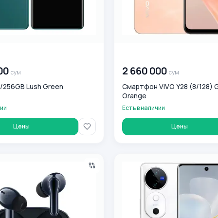
0
сум
00 000 000
сум
00
2 660 000
сум
сум
2/256GB Lush Green
Смартфон VIVO Y28 (8/128) 
Orange
чии
Есть в наличии
Цены
Цены
Dark Indigo simsiz quloqchinlari
Vivo V40 12/256GB Moonlight