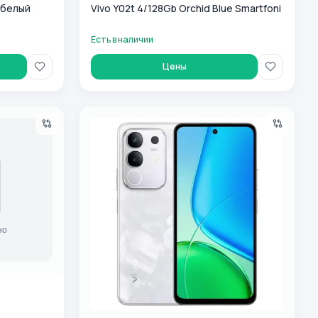
 белый
Vivo Y02t 4/128Gb Orchid Blue Smartfoni
Есть в наличии
Цены
 Gleaming Orange
Смартфон VIVO Y29 (8+256GB) White