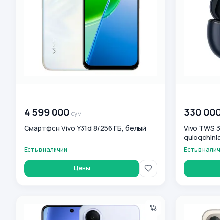
00 000 000
сум
00 000 00
4 599 000
330 00
сум
Смартфон Vivo Y31d 8/256 ГБ, белый
Vivo TWS 3
quloqchinla
Есть в наличии
Есть в нали
Цены
Смартфон VIVO V60 Lite 5G (12+256GB) Blue Синий
Vivo V70 12