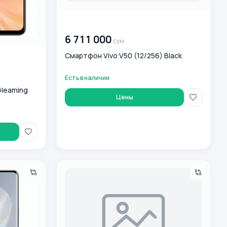
00 000 000
сум
6 711 000
сум
Смартфон Vivo V50 (12/256) Black
Есть в наличии
Gleaming
Цены
 White
Vivo X200 FE 12/512GB Blue