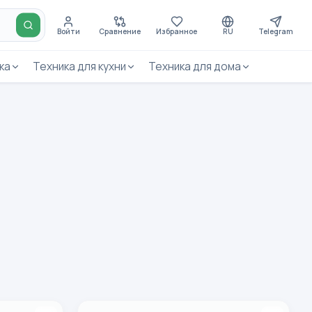
Войти
Сравнение
Избранное
RU
Telegram
ка
Техника для кухни
Техника для дома
 Black
Смартфон Vivo Y04s 6/256 ГБ, зеленый