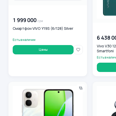
00 000 000
сум
1 999 000
сум
Смартфон VIVO Y19S (6/128) Silver
00 000 00
6 438 0
Есть в наличии
Vivo V30 1
Цены
Smartfoni
Есть в нали
Смартфон Vivo Y31d 8/256 ГБ, белый
Vivo TWS 3e 