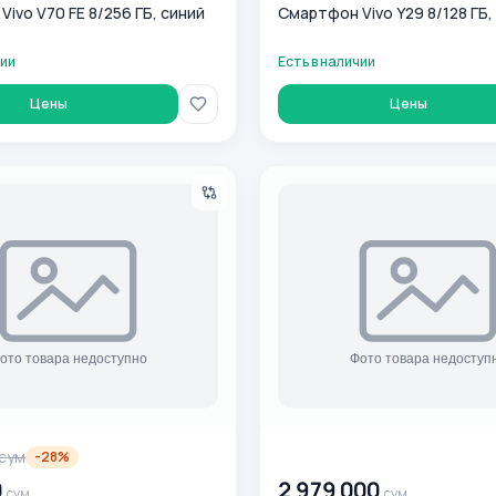
ivo V70 FE 8/256 ГБ, синий
Смартфон Vivo Y29 8/128 ГБ,
чии
Есть в наличии
Цены
Цены
/32GB зеленый
Смартфон VIVO Y28 (8/256)
сум
00 000 000
сум
-
28
%
0
2 979 000
сум
сум