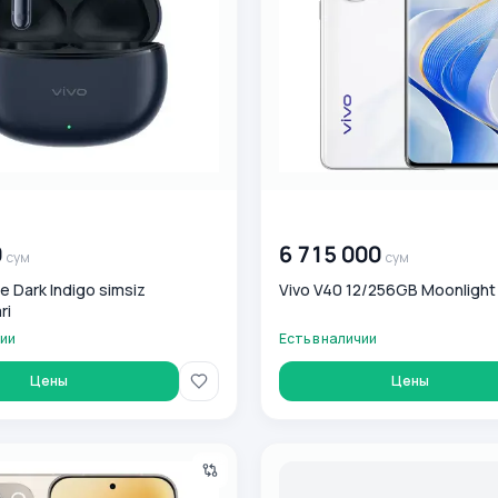
0
сум
00 000 000
сум
0
6 715 000
сум
сум
e Dark Indigo simsiz
Vivo V40 12/256GB Moonlight
ri
чии
Есть в наличии
Цены
Цены
/256GB Grey
Vivo Y19s 4/128GB Silver