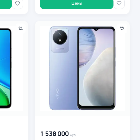
Цены
, белый
Vivo Y02t 4/128Gb Orchid Blue Smartfoni
00 000 000
сум
1 538 000
сум