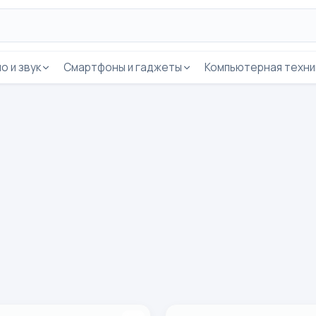
о и звук
Смартфоны и гаджеты
Компьютерная техни
vo Y04 4/128 ГБ, зеленый
Смартфон VIVO Y11D (4/256)