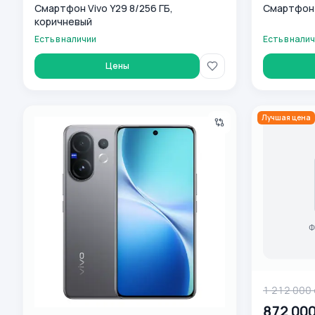
Смартфон Vivo Y29 8/256 ГБ,
Смартфон V
коричневый
Есть в наличии
Есть в нали
Цены
Vivo V60 5G 12/512GB Gray
vivo Y15s 3
Лучшая цена
1 212 000
872 00