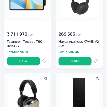
00 000 000
сум
00 000 000
сум
3 711 970
269 583
сум
сум
Планшет Teclast T60
Наушники Koss KPH8K V2
8/25GB
RW
Есть в наличии
Есть в наличии
Цены
Цены
Наушники Audio-Technica ATH-AP2000TI
Холодильник Artel-2к HD34