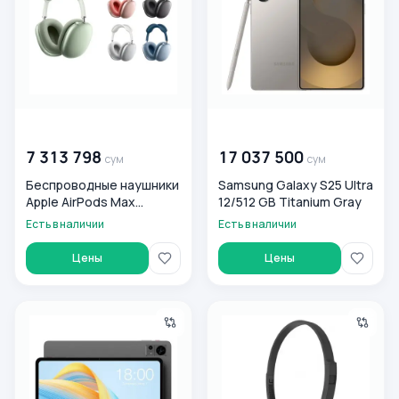
00 000 000
сум
00 000 000
сум
7 313 798
17 037 500
сум
сум
Беспроводные наушники
Samsung Galaxy S25 Ultra
Apple AirPods Max
12/512 GB Titanium Gray
Lightning
Есть в наличии
Есть в наличии
Цены
Цены
Планшет Teclast T60 8/25GB
Наушники Koss KPH8K V2 RW