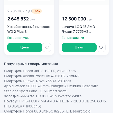
2 785 087
сум
00 000 000
сум
-
5
%
2 645 832
12 500 000
сум
сум
Хозяйственный пылесос
Lenovo LOQ 15 AMD
WD 2 Plus S
Ryzen 7 7735HS
16GB/512GB, Luna Grey
Есть в наличии
Есть в наличии
Цены
Цены
Популярные товары магазина
Смартфон Honor X8D 8/128 ГБ, Velvet Black
Смартфон Xiaomi Redmi A5 4/128 ГБ, чёрный
Смартфон Huawei Nova Y63 4/128 Black
Apple Watch SE GPS 40mm Starlight Aluminium Case with
Starlight Sport Band - S/M Smart soati
Холодильник Artel HD360FWEN Invertor White
Ноутбук HP 15-FC0171NIA AMD ATHLON 7120U 8 GB 256 GB 15.
FHD SILVER (HP00343)
Смартфон Honor 600 Lite 5G 8/256 ГБ, Desert Gold