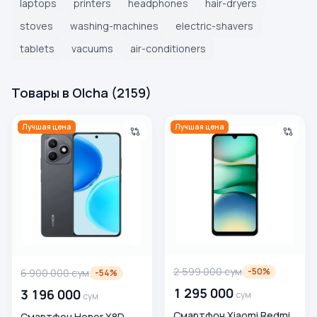
laptops
printers
headphones
hair-dryers
stoves
washing-machines
electric-shavers
tablets
vacuums
air-conditioners
Товары в Olcha
(
2159
)
Смартфон Honor X8D 8/128 ГБ, Velvet Black
Смартфон Xiaomi Redmi A5 4
Лучшая цена
Лучшая цена
2 599 000
сум
-
50
%
6 900 000
сум
-
54
%
1 295 000
3 196 000
сум
сум
Смартфон Xiaomi Redmi
Смартфон Honor X8D