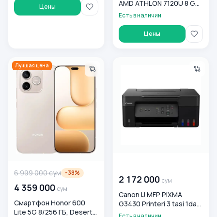
AMD ATHLON 7120U 8 GB
Цены
256 GB 15. FHD SILVER
Есть в наличии
(HP00343)
Цены
Смартфон Honor 600 Lite 5G 8/256 ГБ, Desert Gold
Canon IJ MFP PIXMA G3430 Prin
Лучшая цена
00 000 000
сум
6 999 000
сум
-
38
%
2 172 000
сум
4 359 000
сум
Canon IJ MFP PIXMA
Смартфон Honor 600
G3430 Printeri 3 tasi 1da
Lite 5G 8/256 ГБ, Desert
KFQ
Есть в наличии